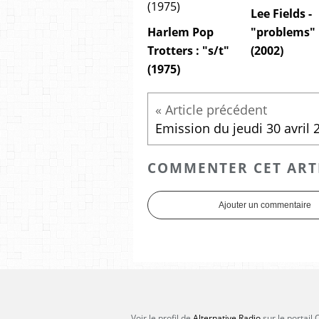
Lee Fields -
Harlem Pop
"problems"
Trotters : "s/t"
(2002)
(1975)
COMMENTER CET ART
Ajouter un commentaire
Voir le profil de
Alternative Radio
sur le portail