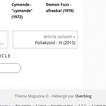
Cymande -
Demon Fuzz -
"cymande"
afreaka! (1970)
(1972)
Emission du jeudi 30 avril 2015
Follakzoid - III (2015)
ICLE
Thème Magazine © - Hébergé par
Overblog
 Overblog
Top articles
Contact
Signaler un abus
C.G.U.
Cookies et