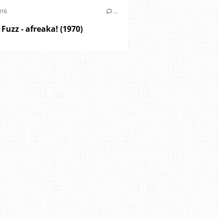
016
…
uzz - afreaka! (1970)