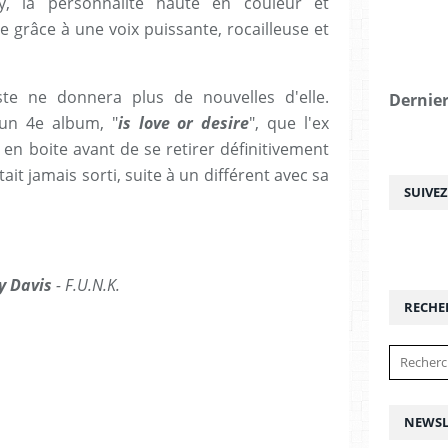
, la personnalité haute en couleur et
e grâce à une voix puissante, rocailleuse et
aste ne donnera plus de nouvelles d'elle.
Dernier
 un 4e album, "
is love or desire
", que l'ex
en boite avant de se retirer définitivement
ait jamais sorti, suite à un différent avec sa
SUIVE
y Davis
- F.U.N.K.
RECHE
NEWSL