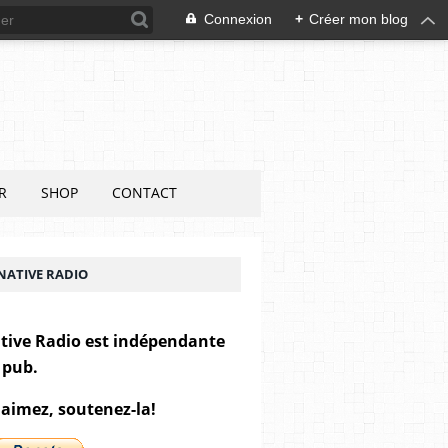
Connexion
+
Créer mon blog
R
SHOP
CONTACT
NATIVE RADIO
tive Radio est indépendante
 pub.
 aimez, soutenez-la!