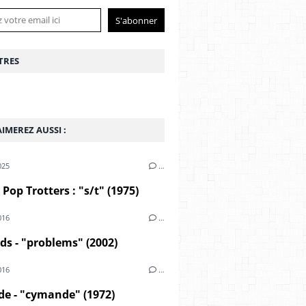
TRES
IMEREZ AUSSI :
025
…
Pop Trotters : "s/t" (1975)
016
…
lds - "problems" (2002)
016
…
e - "cymande" (1972)