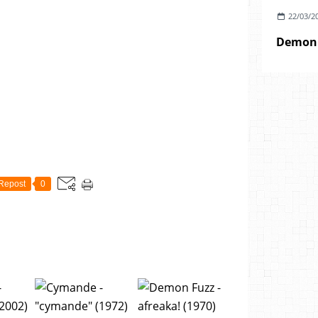
22/03/2
Demon F
Repost
0