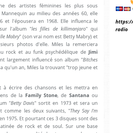
 des artistes féminines les plus sous
. Mannequin au milieu des années 60, elle
 et l'épousera en 1968. Elle influenca le
https:/
sur l'album "
les filles de killimanjaro
" qui
radio
lle Mabry
" (son vrai nom est Betty Mabry) et
sieurs photos d'elle. Miles la remerciera
it au rock et au funk psychédélique de
Jimi
nt largement influencé son album "
Bitches
a qu'un an, Miles la trouvant "trop jeune et
t à écrire des chansons et les mettra en
iens de la
Family Stone
, de
Santana
ou
bum "
Betty Davis
" sortit en 1973 et sera un
ut comme les deux suivants, "
They Say I'm
 en 1975. Et pourtant ces 3 disques sont des
atinée de rock et de soul. Sur une base