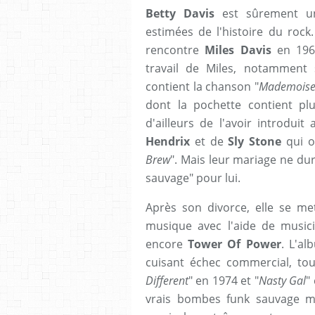
Betty Davis
est sûrement une
estimées de l'histoire du rock
rencontre
Miles Davis
en 1966
travail de Miles, notamment 
contient la chanson "
Mademoise
dont la pochette contient plu
d'ailleurs de l'avoir introdu
Hendrix
et de
Sly Stone
qui o
Brew
". Mais leur mariage ne dur
sauvage" pour lui.
Après son divorce, elle se me
musique avec l'aide de music
encore
Tower Of Power
. L'al
cuisant échec commercial, to
Different
" en 1974 et "
Nasty Gal
"
vrais bombes funk sauvage m