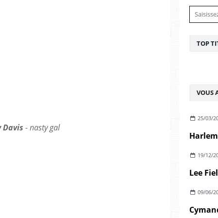
TOP TI
VOUS A
25/03/2
y Davis
- nasty gal
Harlem 
19/12/2
Lee Fie
09/06/2
Cymand