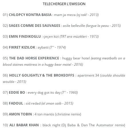
TELECHERGER L'EMISSION
01)
CHLOPCY KONTRA BASIA
: mam ja meza
(oj tak! - 2013)
02)
SAGES COMME DES SAUVAGES
: asile belleville
(largue la peau - 2015)
03)
EMIN FINDIKOGLU
: çeçen kizi
(TRT ara müzikleri - 1973)
04)
FIKRET KIZILOK
: aybatti
(7'' - 1974)
05)
THE DAD HORSE EXPERIENCE
: huggy bear hotel
(eating meatballs on a
blood staines mattress in a huggy bear motel - 2016)
06)
HOLLY GOLIGHTLY & THE BROKEOFFS
: apartment 34 (
coulda shoulda
woulda - 2015)
07)
EDDIE BO
: every dog got its day
(7'' - 1960)
08)
FADOUL
: sid redad
(al zman saib - 2015)
09)
AMON TOBIN
: 4 ton mantis (christine remix)
10)
ALI BABAR KHAN
: black night (Dj Baba & Dan The Automator remix)