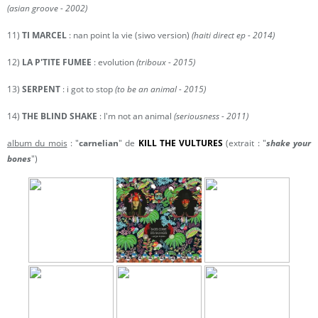
(asian groove - 2002)
11)
TI MARCEL
: nan point la vie (siwo version)
(haiti direct ep - 2014)
12)
LA P'TITE FUMEE
: evolution
(triboux - 2015)
13)
SERPENT
: i got to stop
(to be an animal - 2015)
14)
THE BLIND SHAKE
: I'm not an animal
(seriousness - 2011)
album du mois
: "
carnelian
" de
KILL THE VULTURES
(extrait : "
shake your
bones
")