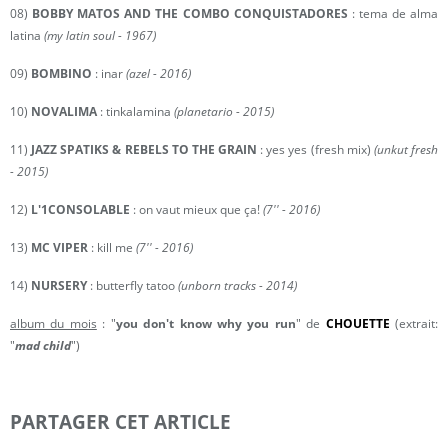
08)
BOBBY MATOS AND THE COMBO CONQUISTADORES
: tema de alma
latina
(my latin soul - 1967)
09)
BOMBINO
: inar
(azel - 2016)
10)
NOVALIMA
: tinkalamina
(planetario - 2015)
11)
JAZZ SPATIKS & REBELS TO THE GRAIN
: yes yes (fresh mix)
(unkut fresh
- 2015)
12)
L'1CONSOLABLE
: on vaut mieux que ça!
(7'' - 2016)
13)
MC VIPER
: kill me
(7'' - 2016)
14)
NURSERY
: butterfly tatoo
(unborn tracks - 2014)
album du mois
: "
you don't know why you run
" de
CHOUETTE
(extrait:
"
mad child
")
PARTAGER CET ARTICLE