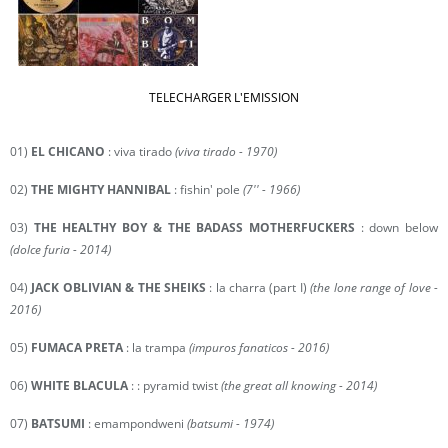
TELECHARGER L'EMISSION
01)
EL CHICANO
: viva tirado
(viva tirado - 1970)
02)
THE MIGHTY HANNIBAL
: fishin' pole
(7'' - 1966)
03)
THE HEALTHY BOY & THE BADASS MOTHERFUCKERS
: down below
(dolce furia - 2014)
04)
JACK OBLIVIAN & THE SHEIKS
: la charra (part I)
(the lone range of love -
2016)
05)
FUMACA PRETA
: la trampa
(impuros fanaticos - 2016)
06)
WHITE BLACULA
: : pyramid twist
(the great all knowing - 2014)
07)
BATSUMI
: emampondweni
(batsumi - 1974)