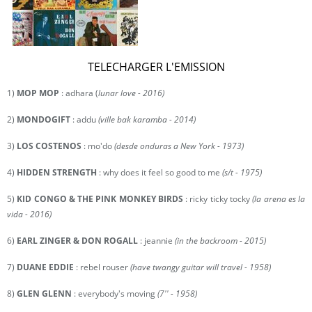
TELECHARGER L'EMISSION
1)
MOP MOP
: adhara (
lunar love - 2016)
2)
MONDOGIFT
: addu
(ville bak karamba - 2014)
3)
LOS COSTENOS
: mo'do
(desde onduras a New York - 1973)
4)
HIDDEN STRENGTH
: why does it feel so good to me
(s/t - 1975)
5)
KID CONGO & THE PINK MONKEY BIRDS
: ricky ticky tocky
(la arena es la
vida - 2016)
6)
EARL ZINGER & DON ROGALL
: jeannie
(in the backroom - 2015)
7)
DUANE EDDIE
: rebel rouser
(have twangy guitar will travel - 1958)
8)
GLEN GLENN
: everybody's moving
(7'' - 1958)