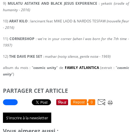
9)
MULATU ASTATKE AND BLACK JESUS EXPERIENCE
: yekatit
(cradle of
humanity - 2016)
10)
ARAT KILO
: lancinant feat MIKE LADD & NARDOS TESFAW
(nouvelle fleur
- 2016)
11)
CORNERSHOP
: we're in your corner
(when I was born for the 7th time -
1997)
12)
THE DAVE PIKE SET
: mathar
(noisy silence, gentle noise - 1969)
album du mois : "
cosmic unity
" de
FAMILY ATLANTICA
(extrait : "
cosmic
unity
")
PARTAGER CET ARTICLE
Repost
0
S'inscrire à la newsletter
Vous aimerez aussi :