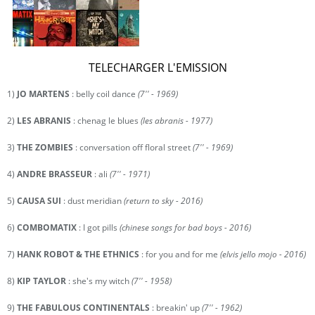
TELECHARGER L'EMISSION
1)
JO MARTENS
: belly coil dance
(7'' - 1969)
2)
LES ABRANIS
: chenag le blues
(les abranis - 1977)
3)
THE ZOMBIES
: conversation off floral street
(7'' - 1969)
4)
ANDRE BRASSEUR
: ali
(7'' - 1971)
5)
CAUSA SUI
: dust meridian
(return to sky - 2016)
6)
COMBOMATIX
: I got pills
(chinese songs for bad boys - 2016)
7)
HANK ROBOT & THE ETHNICS
: for you and for me
(elvis jello mojo - 2016)
8)
KIP TAYLOR
: she's my witch
(7'' - 1958)
9)
THE FABULOUS CONTINENTALS
: breakin' up
(7'' - 1962)