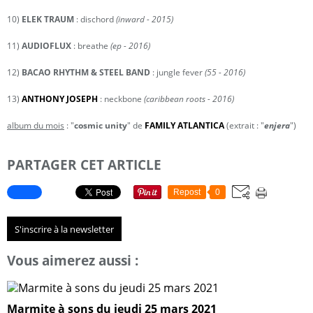
10)
ELEK TRAUM
: dischord
(inward - 2015)
11)
AUDIOFLUX
: breathe
(ep - 2016)
12)
BACAO RHYTHM & STEEL BAND
: jungle fever
(55 - 2016)
13)
ANTHONY JOSEPH
: neckbone
(caribbean roots - 2016)
album du mois
: "
cosmic unity
" de
FAMILY ATLANTICA
(extrait : "
enjera
")
PARTAGER CET ARTICLE
Repost
0
S'inscrire à la newsletter
Vous aimerez aussi :
Marmite à sons du jeudi 25 mars 2021