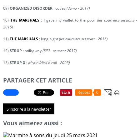
09)
ORGANIZED DISORDER
: cutiez
(démo - 2017)
10)
THE MARSHALS
: I gave my wallet to the poor
(les courriers sessions -
2016)
11)
THE MARSHALS
: long night
(les courriers sessions - 2016)
12)
STRUP
: milky way
(???? - courant 2017)
13)
STRUP
X
: afraid
(click'n'roll - 2005)
PARTAGER CET ARTICLE
Repost
0
S'inscrire à la newsletter
Vous aimerez aussi :