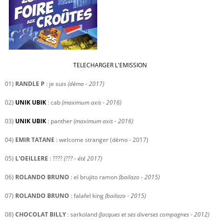
TELECHARGER L'EMISSION
01)
RANDLE P
: je suis
(démo - 2017)
02)
UNIK UBIK
: cab
(maximum axis - 2016)
03)
UNIK UBIK
: panther
(maximum axis - 2016)
04)
EMIR TATANE
: welcome stranger (démo - 2017)
05)
L'OEILLERE
: ????
(??? - été 2017)
06)
ROLANDO BRUNO
: el brujito ramon
(bailazo - 2015)
07)
ROLANDO BRUNO
: falafel king
(bailazo - 2015)
08)
CHOCOLAT BILLY
: sarkoland
(Jacques et ses diverses compagnes - 2012)