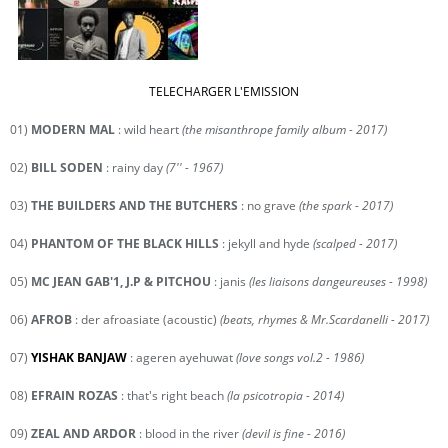
TELECHARGER L'EMISSION
01)
MODERN MAL
: wild heart
(the misanthrope family album - 2017)
02)
BILL SODEN
: rainy day
(7'' - 1967)
03)
THE BUILDERS AND THE BUTCHERS
: no grave
(the spark - 2017)
04)
PHANTOM OF THE BLACK HILLS
: jekyll and hyde
(scalped - 2017)
05)
MC JEAN GAB'1, J.P & PITCHOU
: janis
(les liaisons dangeureuses - 1998)
06)
AFROB
: der afroasiate (acoustic)
(beats, rhymes & Mr.Scardanelli - 2017)
07)
YISHAK BANJAW
: ageren ayehuwat
(love songs vol.2 - 1986)
08)
EFRAIN ROZAS
: that's right beach
(la psicotropia - 2014)
09)
ZEAL AND ARDOR
: blood in the river
(devil is fine - 2016)