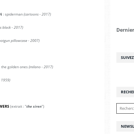
N
: spiderman
(cartoons - 2017)
as black - 2017)
Dernier
hotgun pillowcase - 2007)
SUIVE
: the golden ones
(milano - 2017)
- 1959)
RECHE
WERS
(extrait : "
the siren
")
NEWSL