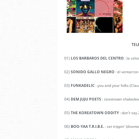
TEL
01)
LOS BARBAROS DEL CENTRO
: la celo
02)
SONIDO GALLO NEGRO
: el ventarro
03)
FUNKADELIC
: you and your folks (Cla
04)
DEM JUJU POETS
: stonetown shaked
05)
THE KOREATOWN ODDITY
: don't say 
06)
BOO-YAA T.R.I.B.E.
: set trippin'
(doomsd