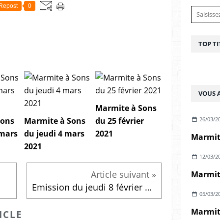
Repost
0
TOP TI
VOUS A
Marmite à Sons
26/03/2
Sons
Marmite à Sons
du 25 février
 mars
du jeudi 4 mars
2021
Marmite
2021
12/03/2
Emission du jeudi 8 février 2018
05/03/2
Marmite
ICLE