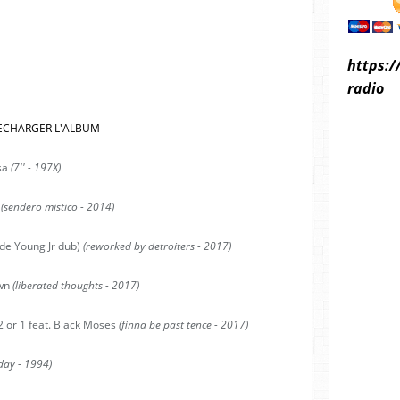
https:/
radio
ECHARGER L'ALBUM
sa
(7'' - 197X)
n
(sendero mistico - 2014)
ude Young Jr dub)
(reworked by detroiters - 2017)
own
(liberated thoughts - 2017)
2 or 1 feat. Black Moses
(finna be past tence - 2017)
ay - 1994)