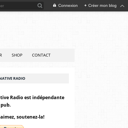
Connexion
+
Créer mon blog
R
SHOP
CONTACT
NATIVE RADIO
tive Radio est indépendante
 pub.
 aimez, soutenez-la!