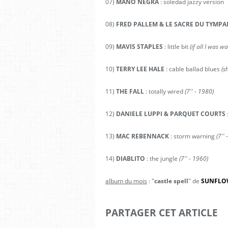
07)
MANO NEGRA
: soledad jazzy version
08)
FRED PALLEM & LE SACRE DU TYMPA
09)
MAVIS STAPLES
: little bit
(if all I was w
10)
TERRY LEE HALE
: cable ballad blues
(s
11)
THE FALL
: totally wired
(7'' - 1980)
12)
DANIELE LUPPI & PARQUET COURTS
13)
MAC REBENNACK
: storm warning
(7'' 
14)
DIABLITO
: the jungle
(7'' - 1960)
album du mois
: "
castle spell
" de
SUNFLO
PARTAGER CET ARTICLE