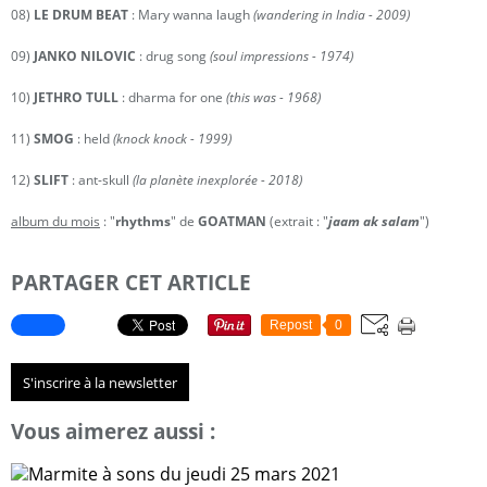
08)
LE DRUM BEAT
: Mary wanna laugh
(wandering in India - 2009)
09)
JANKO NILOVIC
: drug song
(soul impressions - 1974)
10)
JETHRO TULL
: dharma for one
(this was - 1968)
11)
SMOG
: held
(knock knock - 1999)
12)
SLIFT
: ant-skull
(la planète inexplorée - 2018)
album du mois
: "
rhythms
" de
GOATMAN
(extrait : "
jaam ak salam
")
PARTAGER CET ARTICLE
Repost
0
S'inscrire à la newsletter
Vous aimerez aussi :