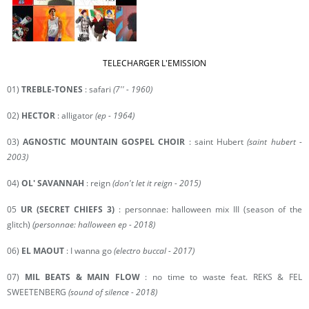
TELECHARGER L'EMISSION
01)
TREBLE-TONES
: safari
(7'' - 1960)
02)
HECTOR
: alligator
(ep - 1964)
03)
AGNOSTIC MOUNTAIN GOSPEL CHOIR
: saint Hubert
(saint hubert -
2003)
04)
OL' SAVANNAH
: reign
(don't let it reign - 2015)
05
UR (SECRET CHIEFS 3)
: personnae: halloween mix III (season of the
glitch)
(personnae: halloween ep - 2018)
06)
EL MAOUT
: I wanna go
(electro buccal - 2017)
07)
MIL BEATS & MAIN FLOW
: no time to waste feat. REKS & FEL
SWEETENBERG
(sound of silence - 2018)