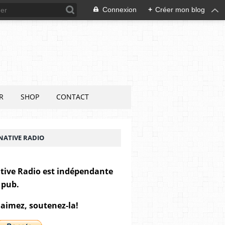
Connexion
+
Créer mon blog
R
SHOP
CONTACT
NATIVE RADIO
tive Radio est indépendante
 pub.
 aimez, soutenez-la!