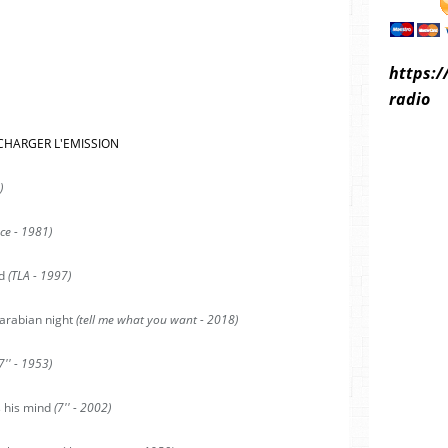
https:/
radio
CHARGER L'EMISSION
)
ce - 1981)
od
(TLA - 1997)
 arabian night
(tell me what you want - 2018)
7'' - 1953)
 his mind
(7'' - 2002)