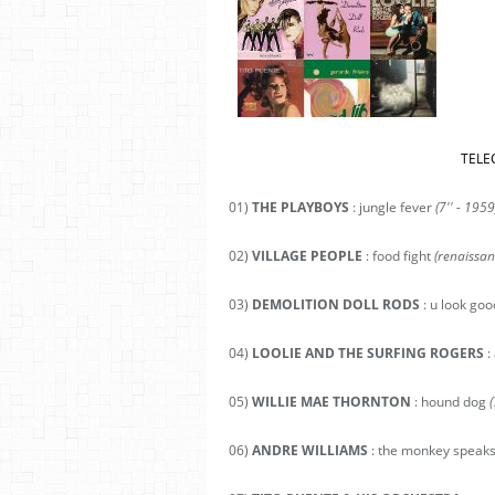
TELE
01)
THE PLAYBOYS
: jungle fever
(7'' - 1959
02)
VILLAGE PEOPLE
: food fight
(renaissan
03)
DEMOLITION DOLL RODS
: u look go
04)
LOOLIE AND THE SURFING ROGERS
:
05)
WILLIE MAE THORNTON
: hound dog
(
06)
ANDRE WILLIAMS
: the monkey speaks