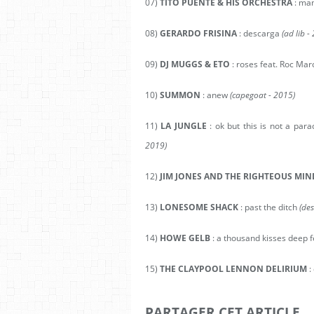
07)
TITO PUENTE & HIS ORCHESTRA
: ma
08)
GERARDO FRISINA
: descarga
(ad lib -
09)
DJ MUGGS & ETO
: roses feat. Roc Mar
10)
SUMMON
: anew
(capegoat - 2015)
11)
LA JUNGLE
: ok but this is not a par
2019)
12)
JIM JONES AND THE RIGHTEOUS MI
13)
LONESOME SHACK
: past the ditch
(des
14)
HOWE GELB
: a thousand kisses deep
15)
THE CLAYPOOL LENNON DELIRIUM
:
PARTAGER CET ARTICLE