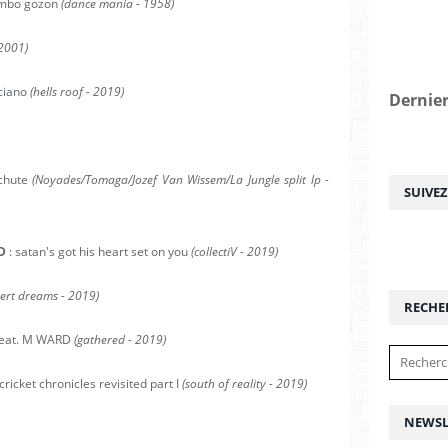
mbo gozon
(dance mania - 1958)
 2001)
ciano
(hells roof - 2019)
Dernier
achute
(Noyades/Tomaga/Jozef Van Wissem/La Jungle split lp -
SUIVE
ND
: satan's got his heart set on you
(collectiV - 2019)
ert dreams - 2019)
RECHE
 feat. M WARD
(gathered - 2019)
 cricket chronicles revisited part I
(south of reality - 2019)
NEWSL