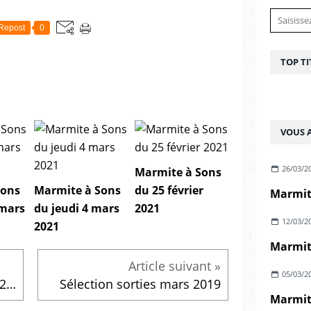
Repost
0
TOP TI
VOUS A
26/03/2
Marmite à Sons
Sons
Marmite à Sons
du 25 février
Marmite
 mars
du jeudi 4 mars
2021
12/03/2
2021
05/03/2
Emission du jeudi 21 mars 2019
Sélection sorties mars 2019
Marmite