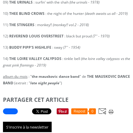
09)
THE URINALS
: surfin' with the shah
(the urinals - 1978)
10)
THEE BLIND CROWS
: the night of the hunter
(death awaits us all - 2019)
11)
THE STINGERS
: monkey!!
(monkey!! vol.2 - 2018)
12)
REVEREND LOUIS OVERSTREET
: black but proud
(7'' - 1970)
13)
BUDDY PIPP'S HIGHLIFE
: sway
(7'' - 1954)
14)
THE LOIRE VALLEY CALYPSOS
: tinkle bell
(the loire valley calypsos vs the
great pink flamingo - 2019)
album du mois
: "
the mauskovic dance band
" de
THE MAUSKOVIC DANCE
BAND
(extrait : "
late night people
")
PARTAGER CET ARTICLE
Repost
0
S'inscrire à la newsletter