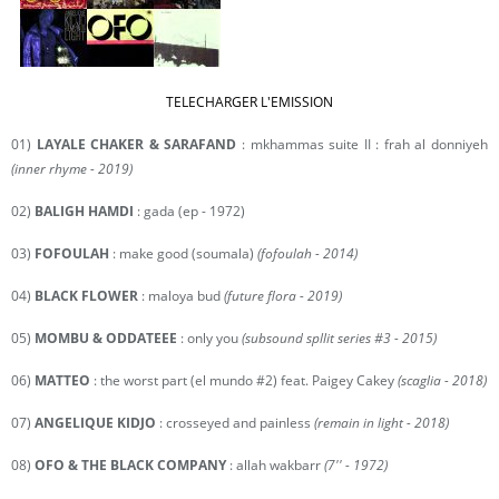
TELECHARGER L'EMISSION
01)
LAYALE CHAKER & SARAFAND
: mkhammas suite II : frah al donniyeh
(inner rhyme - 2019)
02)
BALIGH HAMDI
: gada (ep - 1972)
03)
FOFOULAH
: make good (soumala)
(fofoulah - 2014)
04)
BLACK FLOWER
: maloya bud
(future flora - 2019)
05)
MOMBU & ODDATEEE
: only you
(subsound spllit series #3 - 2015)
06)
MATTEO
: the worst part (el mundo #2) feat. Paigey Cakey
(scaglia - 2018)
07)
ANGELIQUE KIDJO
: crosseyed and painless
(remain in light - 2018)
08)
OFO & THE BLACK COMPANY
: allah wakbarr
(7'' - 1972)