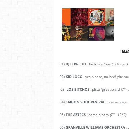
TELE
01)
DJ LOW CUT
: be true
(stoned ride - 201
02)
KID LOCO
: yes please, no lord!
(the rar
03)
LOS BITCHOS
: pista (great start)
(7'' 
04)
SAIGON SOUL REVIVAL
: noatacungat
05)
THE AZTECS
: damelo baby
(7'' - 1967)
06)
GRANVILLE WILLIAMS ORCHESTRA
: 