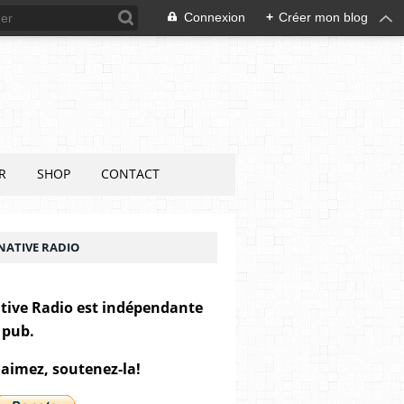
Connexion
+
Créer mon blog
R
SHOP
CONTACT
NATIVE RADIO
tive Radio est indépendante
 pub.
 aimez, soutenez-la!