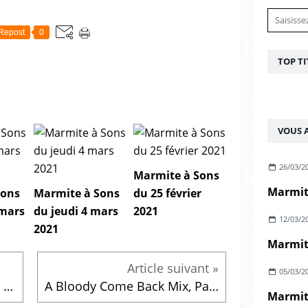
Repost
0
TOP TI
VOUS A
26/03/2
Marmite à Sons
Marmite
Sons
Marmite à Sons
du 25 février
 mars
du jeudi 4 mars
2021
12/03/2
2021
05/03/2
Sélection sorties novembre 2019
A Bloody Come Back Mix, Part 5 ! by Reverend Frost
Marmite