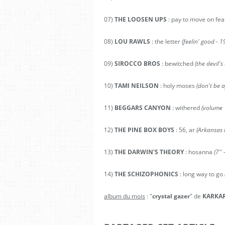
07)
THE LOOSEN UPS
: pay to move on fea
08)
LOU RAWLS
: the letter
(feelin' good - 1
09)
SIROCCO BROS
: bewitched
(the devil's
10)
TAMI NEILSON
: holy moses
(don't be a
11)
BEGGARS CANYON
: withered
(volume 
12)
THE PINE BOX BOYS
: 56, ar
(Arkansas k
13)
THE DARWIN'S THEORY
: hosanna
(7'' 
14)
THE SCHIZOPHONICS
: long way to go
album du mois
: "
crystal gazer
" de
KARKA