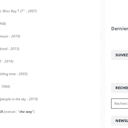
t. Miss Ray T
(7'' - 2007)
968)
Dernier
 music - 2019)
fraid - 2015)
SUIVE
1 - 2019)
illing time - 2005)
- 1966)
RECHE
(people in the sky - 2019)
RA
(extrait : "
the way
")
NEWSL