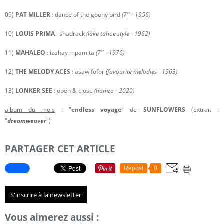
09)
PAT MILLER
: dance of the goony bird
(7'' - 1956)
10)
LOUIS PRIMA
: shadrack
(lake tahoe style - 1962)
11)
MAHALEO
: izahay mpamita
(7'' - 1976)
12)
THE MELODY ACES
: asaw fofor
(favourite melodies - 1963)
13)
LONKER SEE
: open & close
(hamza - 2020)
album du mois
: "
endless voyage
" de
SUNFLOWERS
(extrait :
"
dreamweaver
")
PARTAGER CET ARTICLE
Repost
0
S'inscrire à la newsletter
Vous aimerez aussi :