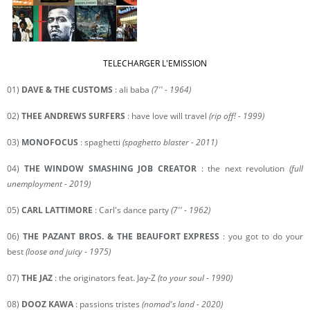
TELECHARGER L'EMISSION
01)
DAVE & THE CUSTOMS
: ali baba
(7'' - 1964)
02)
THEE ANDREWS SURFERS
: have love will travel
(rip off! - 1999)
03)
MONOFOCUS
: spaghetti
(spaghetto blaster - 2011)
04)
THE WINDOW SMASHING JOB CREATOR
: the next revolution
(full
unemployment - 2019)
05)
CARL LATTIMORE
: Carl's dance party
(7'' - 1962)
06)
THE PAZANT BROS. & THE BEAUFORT EXPRESS
: you got to do your
best
(loose and juicy - 1975)
07)
THE JAZ
: the originators feat. Jay-Z
(to your soul - 1990)
08)
DOOZ KAWA
: passions tristes
(nomad's land - 2020)