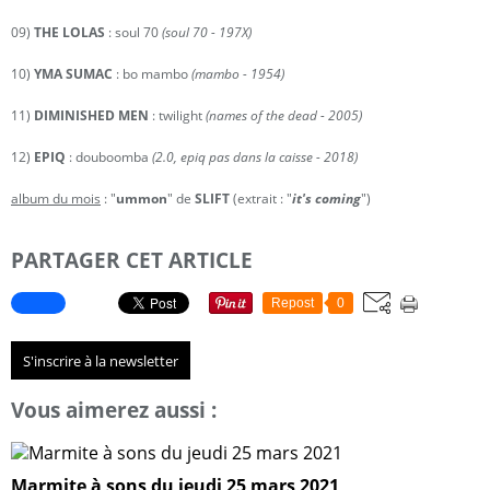
09)
THE LOLAS
: soul 70
(soul 70 - 197X)
10)
YMA SUMAC
: bo mambo
(mambo - 1954)
11)
DIMINISHED MEN
: twilight
(names of the dead - 2005)
12)
EPIQ
: douboomba
(2.0, epiq pas dans la caisse - 2018)
album du mois
: "
ummon
" de
SLIFT
(extrait : "
it's coming
")
PARTAGER CET ARTICLE
Repost
0
S'inscrire à la newsletter
Vous aimerez aussi :
Marmite à sons du jeudi 25 mars 2021