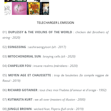
TELECHARGER L EMISSION
01)
DUPLESSY & THE VIOLINS OF THE WORLD
: chicken del
(brothers of
string - 2020)
02)
SSINGSSING
: sashiraengyisori
(s/t - 2017)
03)
MITOCHONDRIAL SUN
: braying cells
(s/t - 2020)
04)
CHAPELIER FOU
: insane realms
(méridiens - 2020)
05)
MOYEN AGE ET CHAUSSETTE
: trop de boulettes
(la compile reggae de
Raoul - 2019)
06)
RICHARD GOTAINER
: tout chez moi l'habite
(d'amour et d'orage - 1992)
07)
KUTMASTA KURT
: we all over
(masters of illusion - 2000)
08)
JUNGLE BROWN
: wicked feat. Fliptrix
(full circle - 2019)