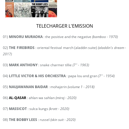
TELECHARGER L'EMISSION
01)
MINORU MURAOKA
: the positive and the negative
(bamboo - 1970)
02)
THE FIREBIRDS
: oriental festival march (aladdin suite)
(aladdin's dream -
2017)
03)
MARK ANTHONY
: snake charmer tillie
(7'' - 1963)
04)
LITTLE VICTOR & HIS ORCHESTRA
: papa lou and gran
(7'' - 1954)
05)
NAUJAWANAN BAIDAR
: mohajerin
(volume 1 - 2018)
06)
AL-QASAR
: ahlan wa sahlan
(miraj - 2020)
07)
MASSICOT
: sulca kungs
(kratt - 2020)
08)
THE BOBBY LEES
: russel
(skin suit - 2020)