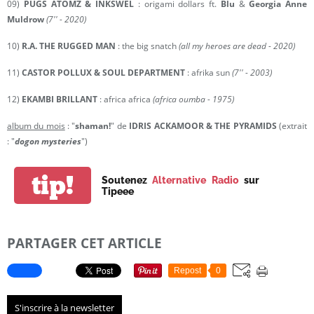
09)
PUGS ATOMZ & INKSWEL
: origami dollars ft.
Blu
&
Georgia Anne
Muldrow
(7'' - 2020)
10)
R.A. THE RUGGED MAN
: the big snatch
(all my heroes are dead - 2020)
11)
CASTOR POLLUX & SOUL DEPARTMENT
: afrika sun
(7'' - 2003)
12)
EKAMBI BRILLANT
: africa africa
(africa oumba - 1975)
album du mois
: "
shaman!
" de
IDRIS ACKAMOOR & THE PYRAMIDS
(extrait
: "
dogon mysteries
")
tip!
Soutenez
Alternative Radio
sur
Tipeee
PARTAGER CET ARTICLE
Repost
0
S'inscrire à la newsletter