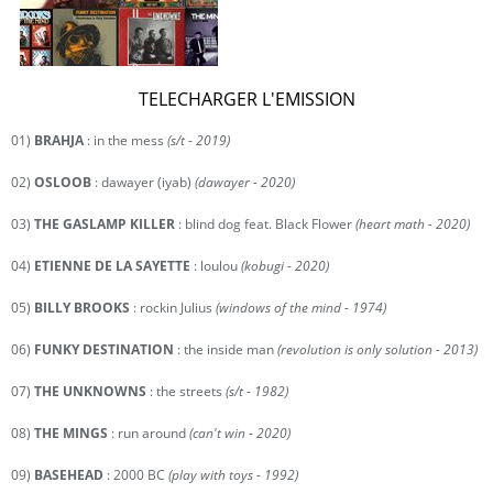
TELECHARGER L'EMISSION
01)
BRAHJA
: in the mess
(s/t - 2019)
02)
OSLOOB
: dawayer (iyab)
(dawayer - 2020)
03)
THE GASLAMP KILLER
: blind dog feat. Black Flower
(heart math - 2020)
04)
ETIENNE DE LA SAYETTE
: loulou
(kobugi - 2020)
05)
BILLY BROOKS
: rockin Julius
(windows of the mind - 1974)
06)
FUNKY DESTINATION
: the inside man
(revolution is only solution - 2013)
07)
THE UNKNOWNS
: the streets
(s/t - 1982)
08)
THE MINGS
: run around
(can't win - 2020)
09)
BASEHEAD
: 2000 BC
(play with toys - 1992)