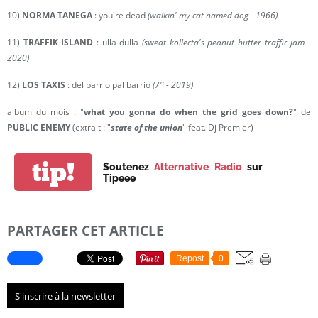
10)
NORMA TANEGA
: you're dead
(walkin' my cat named dog - 1966)
11)
TRAFFIK ISLAND
: ulla dulla
(sweat kollecta's peanut butter traffic jam -
2020)
12)
LOS TAXIS
: del barrio pal barrio
(7'' - 2019)
album du mois
: "
what you gonna do when the grid goes down?
" de
PUBLIC ENEMY
(extrait : "
state of the union
" feat. Dj Premier)
tip!
Soutenez
Alternative Radio
sur
Tipeee
PARTAGER CET ARTICLE
Repost
0
S'inscrire à la newsletter