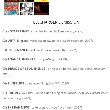
TELECHARGER L'EMISSION
01)
KOTTARASHKY
: sunshine in the black
(mooncat project)
02)
UHT°
: la grand-mère qui en savait trop
(pic de pollution - 2001)
03)
BARIS MANCO
: gelinlik kizlarin dansi
(2023 - 1975)
04)
ANANDA SHANKAR
: tori
(walking on - 1999)
05)
DRUIDS OF STONEHENGE
: bring it on home (can't be alone)
(creation -
1968)
06)
SUNFRUITS
: mushroom kingdom
(7'' - 2020)
07)
THE DEVILS
: devil whistle don't sing feat. MARK LANEGAN
(beast must
regret nothing - 2021)
08)
THE BAD NEWS
: take drug with you
(take it out - 2021)