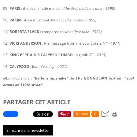
09)
PARIS
: the devil made me do it
(the devil made me do it - 1990)
10)
RAKIM
: it's a must feat. RAHZEL
(the master - 1999)
11)
ROBERTA FLACK
: compared to what
(first take - 1969)
12)
VICKI ANDERSON
: the message from the soul sisters
(7'' - 1971)
13)
KING PEPE & HIS CALYPSO COMBO
: big talk
(7'' - 2015)
14)
CALYPZOO
: Jean-Yves
(ep - 2021)
album du mois
: "
harlem hipshake
" de
THE BONGOLIAN
(extrait : "
soul
drums on 110th street
")
PARTAGER CET ARTICLE
Repost
0
S'inscrire à la newsletter