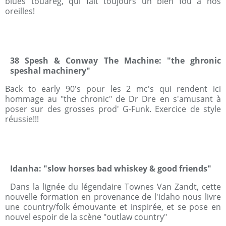
blues touareg, qui fait toujours un bien fou à nos
oreilles!
38 Spesh & Conway The Machine: "the ghronic
speshal machinery"
Back to early 90's pour les 2 mc's qui rendent ici
hommage au "the chronic" de Dr Dre en s'amusant à
poser sur des grosses prod' G-Funk. Exercice de style
réussie!!!
Idanha: "slow horses bad whiskey & good friends"
Dans la lignée du légendaire Townes Van Zandt, cette
nouvelle formation en provenance de l'idaho nous livre
une country/folk émouvante et inspirée, et se pose en
nouvel espoir de la scène "outlaw country"