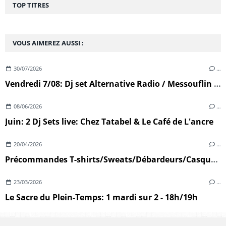
TOP TITRES
VOUS AIMEREZ AUSSI :
30/07/2026
…
Vendredi 7/08: Dj set Alternative Radio / Messouflin (Ploumoguer)
08/06/2026
…
Juin: 2 Dj Sets live: Chez Tatabel & Le Café de L'ancre
20/04/2026
…
Précommandes T-shirts/Sweats/Débardeurs/Casquettes
23/03/2026
…
Le Sacre du Plein-Temps: 1 mardi sur 2 - 18h/19h