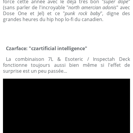
force cette année avec le déjà très bon "
super dope
"
(sans parler de l'incroyable "
north amercian adonis
" avec
Dose One et Jel) et ce "
punk rock baby
", digne des
grandes heures du hip hop lo-fi du canadien.
Czarface: "czartificial intelligence"
La combinaison 7L & Esoteric / Inspectah Deck
fonctionne toujours aussi bien même si l'effet de
surprise est un peu passée...