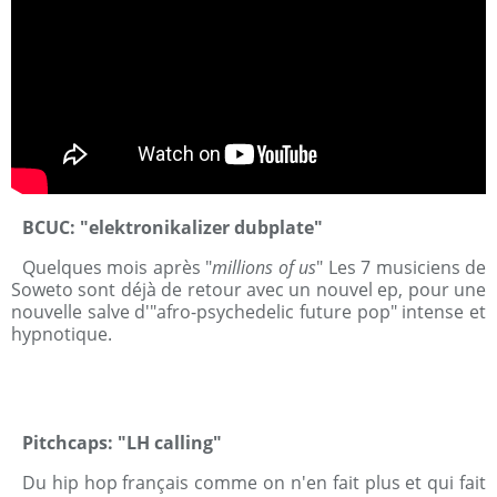
BCUC: "elektronikalizer dubplate"
Quelques mois après "
millions of us
" Les 7 musiciens de
Soweto sont déjà de retour avec un nouvel ep, pour une
nouvelle salve d'"afro-psychedelic future pop" intense et
hypnotique.
Pitchcaps: "LH calling"
Du hip hop français comme on n'en fait plus et qui fait