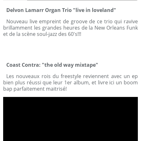
Delvon Lamarr Organ Trio "live in loveland"
Nouveau live empreint de groove de ce trio qui ravive
brillamment les grandes heures de la New Orleans Funk
et de la scène soul-jazz des 60's!!!
Coast Contra: "the old way mixtape"
Les nouveaux rois du freestyle reviennent avec un ep
bien plus réussi que leur 1er album, et livre ici un boom
bap parfaitement maitrisé!