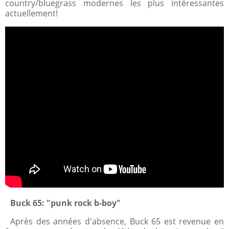
country/bluegrass modernes les plus intéressantes
actuellement!
Buck 65: "punk rock b-boy"
Après des années d'absence, Buck 65 est revenue en