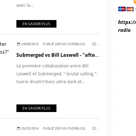
avec la...
https:/
EN SAVOIR PLUS
radio
04/08/2016
PUBLIÉ DEPUIS OVERBLOG
…
Submerged vs Bill Laswell - "after such knowledge, what forgiveness?" (2016)
La première collaboration entre Bill
Laswell et Submerged, " brutal calling ",
tuerie drum'n'bass ultra-dark et...
EN SAVOIR PLUS
05/05/2016
PUBLIÉ DEPUIS OVERBLOG
…