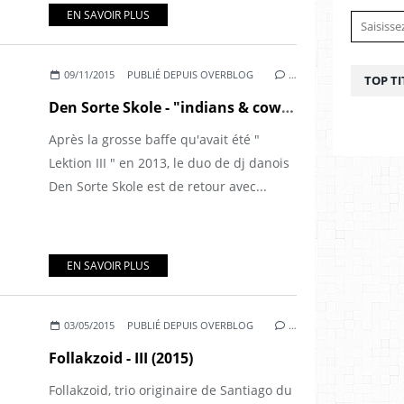
EN SAVOIR PLUS
09/11/2015
PUBLIÉ DEPUIS OVERBLOG
…
TOP TI
Den Sorte Skole - "indians & cowboys" (2015)
Après la grosse baffe qu'avait été "
Lektion III " en 2013, le duo de dj danois
Den Sorte Skole est de retour avec...
EN SAVOIR PLUS
03/05/2015
PUBLIÉ DEPUIS OVERBLOG
…
Follakzoid - III (2015)
Follakzoid, trio originaire de Santiago du