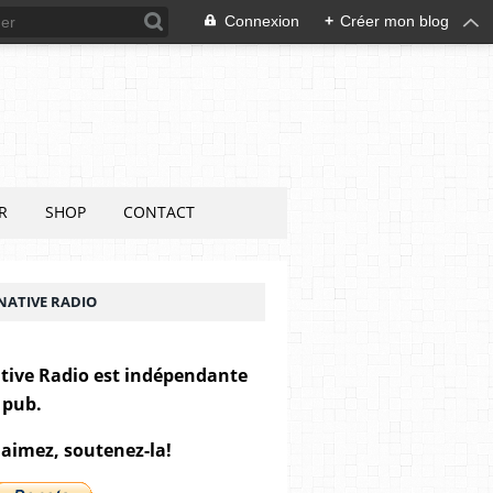
Connexion
+
Créer mon blog
R
SHOP
CONTACT
NATIVE RADIO
tive Radio est indépendante
 pub.
 aimez, soutenez-la!