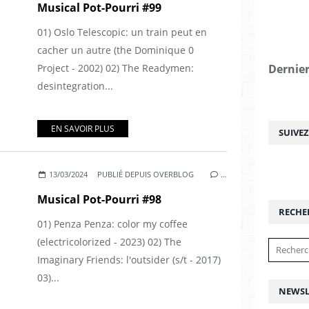
Musical Pot-Pourri #99
01) Oslo Telescopic: un train peut en
cacher un autre (the Dominique 0
Project - 2002) 02) The Readymen:
Dernier
desintegration...
EN SAVOIR PLUS
SUIVE
13/03/2024
PUBLIÉ DEPUIS OVERBLOG
…
Musical Pot-Pourri #98
RECHE
01) Penza Penza: color my coffee
(electricolorized - 2023) 02) The
Imaginary Friends: l'outsider (s/t - 2017)
03)...
NEWSL