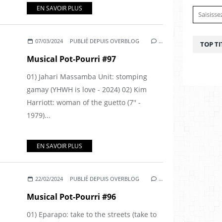
EN SAVOIR PLUS
07/03/2024
PUBLIÉ DEPUIS OVERBLOG
…
TOP TI
Musical Pot-Pourri #97
01) Jahari Massamba Unit: stomping
gamay (YHWH is love - 2024) 02) Kim
Harriott: woman of the guetto (7'' -
1979)...
EN SAVOIR PLUS
22/02/2024
PUBLIÉ DEPUIS OVERBLOG
…
Musical Pot-Pourri #96
01) Eparapo: take to the streets (take to