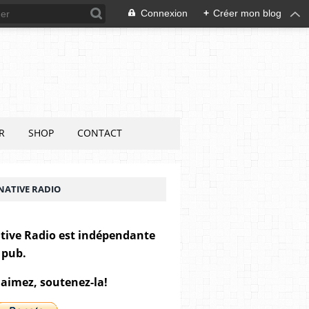
Connexion
+
Créer mon blog
R
SHOP
CONTACT
NATIVE RADIO
tive Radio est indépendante
 pub.
 aimez, soutenez-la!