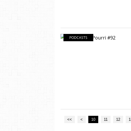
PODCASTS
<<
<
10
11
12
1