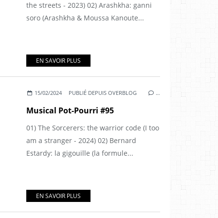
the streets - 2023) 02) Arashkha: ganni
soro (Arashkha & Moussa Kanoute...
EN SAVOIR PLUS
15/02/2024
PUBLIÉ DEPUIS OVERBLOG
…
Musical Pot-Pourri #95
01) The Sorcerers: the warrior code (I too
am a stranger - 2024) 02) Bernard
Estardy: la gigouille (la formule...
EN SAVOIR PLUS