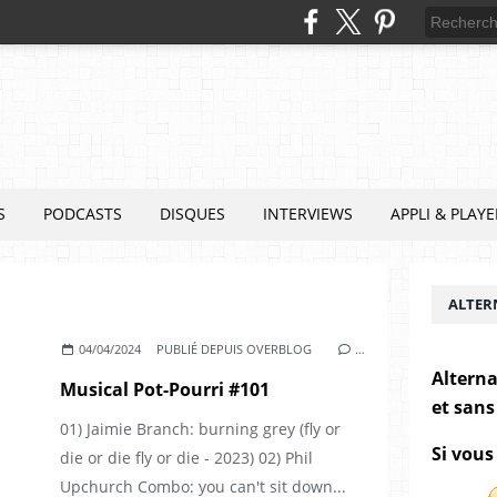
S
PODCASTS
DISQUES
INTERVIEWS
APPLI & PLAYE
ALTER
04/04/2024
PUBLIÉ DEPUIS OVERBLOG
…
Alterna
Musical Pot-Pourri #101
et sans
01) Jaimie Branch: burning grey (fly or
Si vous
die or die fly or die - 2023) 02) Phil
Upchurch Combo: you can't sit down...