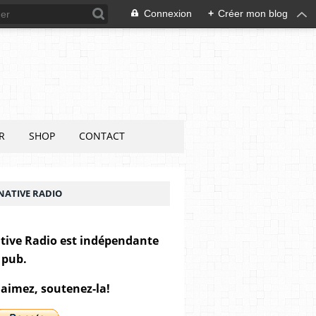
Connexion
+
Créer mon blog
R
SHOP
CONTACT
NATIVE RADIO
tive Radio est indépendante
 pub.
 aimez, soutenez-la!