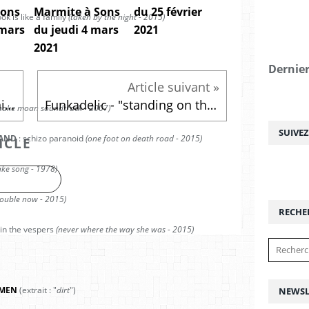
Sons
Marmite à Sons
du 25 février
ook is like a family
(taken by the night - 2015)
 mars
du jeudi 4 mars
2021
2021
Dernier
The Sonics - "this is the sonics" (2015)
Funkadelic - "standing on the verge of getting it on" (1974)
nake moan soundtrack - 2007)
SUIVE
BAND
: schizo paranoid
(one foot on death road - 2015)
ICLE
ke song - 1978)
ouble now - 2015)
RECHE
 in the vespers
(never where the way she was - 2015)
MEN
(extrait : "
dirt
")
NEWSL