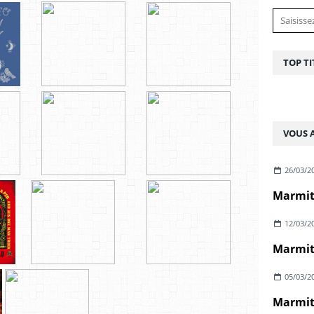
TOP TI
VOUS A
26/03/2
Marmite
12/03/2
05/03/2
Marmite