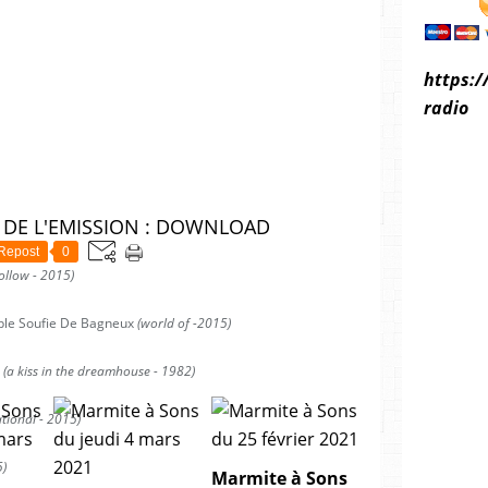
https:/
radio
DE L'EMISSION : DOWNLOAD
Repost
0
ollow - 2015)
ble Soufie De Bagneux
(world of -2015)
(a kiss in the dreamhouse - 1982)
tional - 2015)
5)
Marmite à Sons