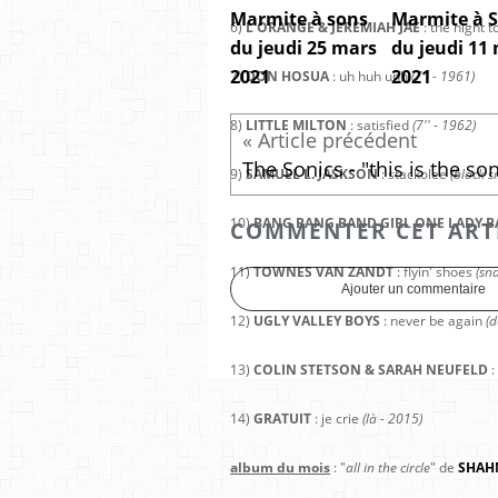
Marmite à sons
Marmite à 
6)
L'ORANGE & JEREMIAH JAE
: the night t
du jeudi 25 mars
du jeudi 11
2021
2021
7)
DON HOSUA
: uh huh unh
(7'' - 1961)
8)
LITTLE MILTON
: satisfied
(7'' - 1962)
9)
SAMUEL L. JASKSON
: stackolee
(black s
10)
BANG BANG BAND GIRL ONE LADY 
COMMENTER CET ART
11)
TOWNES VAN ZANDT
: flyin' shoes
(sna
Ajouter un commentaire
12)
UGLY VALLEY BOYS
: never be again
(d
13)
COLIN STETSON & SARAH NEUFELD
:
14)
GRATUIT
: je crie
(là - 2015)
album du mois
: "
all in the circle
" de
SHAH