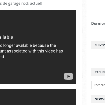
 de garage rock actuel!
Dernier
SUIVE
RECHE
NEWSL