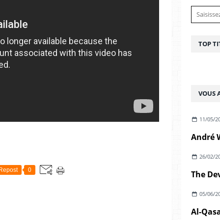
TOP TI
VOUS A
11/05/2
26/02/2
Repost
0
05/06/2
Al-Qasa