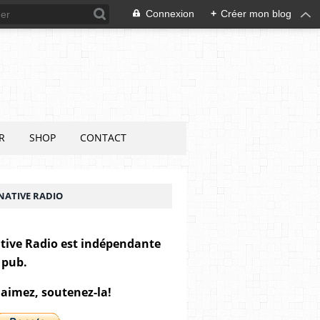
Connexion
+
Créer mon blog
R
SHOP
CONTACT
NATIVE RADIO
tive Radio est indépendante
 pub.
 aimez, soutenez-la!