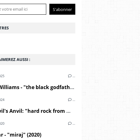
TRES
IMEREZ AUSSI :
025
…
André Williams - "the black godfather" (2000)
024
…
The Devil's Anvil: "hard rock from middle east" (1967)
020
…
r - "miraj" (2020)