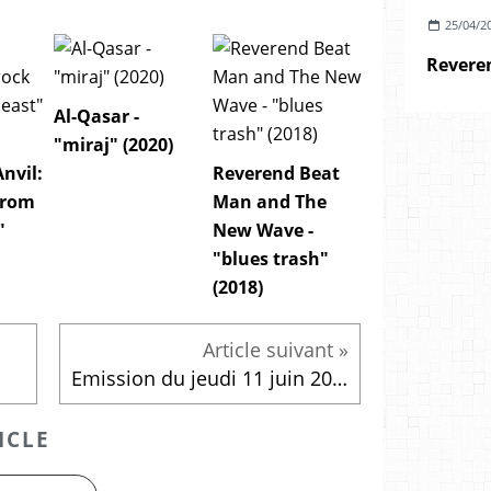
25/04/2
Al-Qasar -
"miraj" (2020)
Anvil:
Reverend Beat
from
Man and The
"
New Wave -
"blues trash"
(2018)
Emission du jeudi 11 juin 2015
ICLE