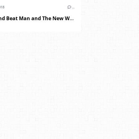
018
…
Reverend Beat Man and The New Wave - "blues trash" (2018)