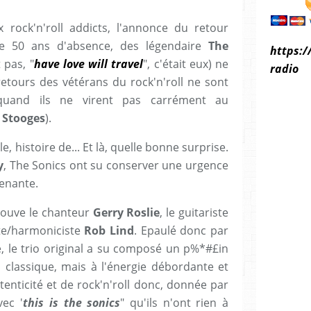
rock'n'roll addicts, l'annonce du retour
ue 50 ans d'absence, des légendaire
The
https:/
 pas, "
have love will travel
", c'était eux) ne
radio
 retours des vétérans du rock'n'roll ne sont
quand ils ne virent pas carrément au
 Stooges
).
e, histoire de... Et là, quelle bonne surprise.
y
, The Sonics ont su conserver une urgence
renante.
rouve le chanteur
Gerry Roslie
, le guitariste
te/harmoniciste
Rob Lind
. Epaulé donc par
, le trio original a su composé un p%*#£in
s classique, mais à l'énergie débordante et
enticité et de rock'n'roll donc, donnée par
vec '
this is the sonics
" qu'ils n'ont rien à