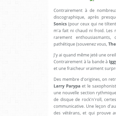
Contrairement à de nombreux 
discographique, après presq
Sonics
(pour ceux qui ne tiltent
m'a fait ni chaud ni froid. Les
rarement enthousiasmants, 
pathétique (souvenez vous,
The
J'y ai quand même jeté une oreill
Contrairement à la bande à
Igg
et une fraicheur vraiment surp
Des membre d'origines, on ret
Larry Parypa
et le saxophonis
une nouvelle section rythmique
de disque de rock'n'roll, certe
communicative. Une leçon d'aut
des vétérans, et qui prouve a