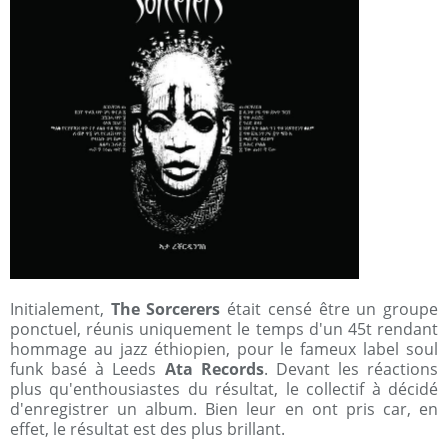
Initialement,
The Sorcerers
était censé être un groupe
ponctuel, réunis uniquement le temps d'un 45t rendant
hommage au jazz éthiopien, pour le fameux label soul
funk basé à Leeds
Ata Records
. Devant les réactions
plus qu'enthousiastes du résultat, le collectif à décidé
d'enregistrer un album. Bien leur en ont pris car, en
effet, le résultat est des plus brillant.