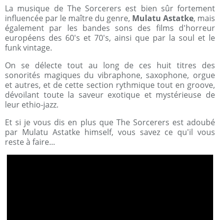
La musique de The Sorcerers est bien sûr fortement
influencée par le maître du genre,
Mulatu Astatke
, mais
également par les bandes sons des films d'horreur
européens des 60's et 70's, ainsi que par la soul et le
funk vintage.
On se délecte tout au long de ces huit titres des
sonorités magiques du vibraphone, saxophone, orgue
et autres, et de cette section rythmique tout en groove,
dévoilant toute la saveur exotique et mystérieuse de
leur ethio-jazz.
Et si je vous dis en plus que The Sorcerers est adoubé
par Mulatu Astatke himself, vous savez ce qu'il vous
reste à faire...