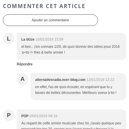
COMMENTER CET ARTICLE
Ajouter un commentaire
L
La bUze
10/01/2016 15:09
et ben... j'en connais 1/20, de quoi donner des idées pour 2016
:p<br /> thks & belle année !
Répondre
A
alternativeradio.over-blog.com
12/01/2016 12:22
en effet, t'as de quoi écouter, en espérant que tu y
fasses de belles découvertes. Meilleurs voeux à toi !
P
POP
05/01/2016 09:18
Au regard de cette année musicale chez toi, j'avais quelque peu
pressenti ton top 20, encore que j'aurai pensé y trouver à la