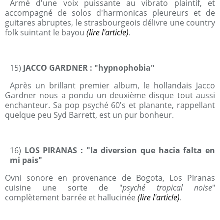
Armé d'une voix puissante au vibrato plaintif, et
accompagné
de solos d'harmonicas pleureurs et de
guitares abruptes,
le strasbourgeois délivre une country
folk suintant le bayou
(lire l'article)
.
15)
JACCO GARDNER : "hypnophobia"
Après un brillant premier album, le hollandais Jacco
Gardner nous a pondu un deuxième disque tout aussi
enchanteur. Sa pop psyché 60's et planante, rappellant
quelque peu Syd Barrett, est un pur bonheur.
16)
LOS PIRANAS : "la diversion que hacia falta en
mi pais"
Ovni sonore en provenance de Bogota, Los Piranas
cuisine une sorte de "
psyché tropical noise
"
complètement barrée et hallucinée
(lire l'article)
.