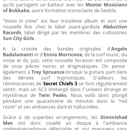
qu'ils partagent un batteur avec les
Master Musicians
of Bukkake
, autre formation iconoclaste de Seattle.
"
Vision in crime
" est leur troisième album et sort une
nouvelle fois chez le label avant-gardiste
Abduction
Records
, label dirigé par les membres des cultissimes
Sun City Girls
.
A la croisée des bandes originales d'
Angelo
Badalamenti
et d'
Ennio Morricone
, de la surf music, du
noise et du jazz, cette nouvelle livraison est composée
de onze pièces noires et énigmatiques
. On pense
également à
Trey Spruance
lorsque la guitare part dans
des dérives surf hypnotiques. D'ailleurs les
réminiscences de
Secret Chiefs 3
se font régulièrement
sentir, mais un SC3 immergé dans l''univers étrange et
mystérieux de
Twin Peaks
. Nous voilà donc plongé
pendant une quarantaine de minutes dans la "red
room" et ses ambiances dark et hallucinées.
Grâce à de superbes arrangements, les
Diminished
Men
ont donc cisaillé un disque à l'ambiance
cinématographique délectable et
qui marquera sans