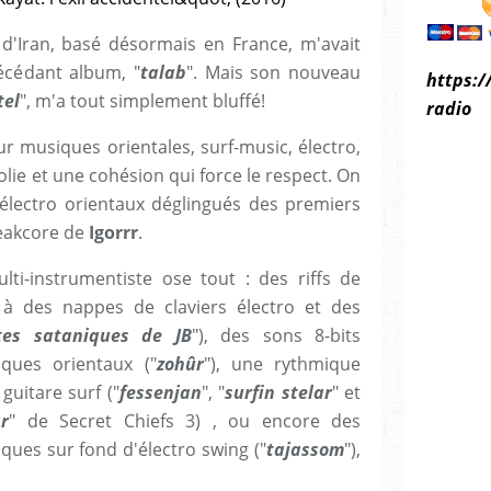
e d'Iran, basé désormais en France, m'avait
précédant album, "
talab
". Mais son nouveau
https:/
tel
", m'a tout simplement bluffé!
radio
 musiques orientales, surf-music, électro,
olie et une cohésion qui force le respect. On
lectro orientaux déglingués des premiers
breakcore de
Igorrr
.
ti-instrumentiste ose tout : des riffs de
 à des nappes de claviers électro et des
tes sataniques de JB
"), des sons 8-bits
ques orientaux ("
zohûr
"), une rythmique
guitare surf ("
fessenjan
", "
surfin stelar
" et
ar
" de Secret Chiefs 3) , ou encore des
sques sur fond d'électro swing ("
tajassom
"),