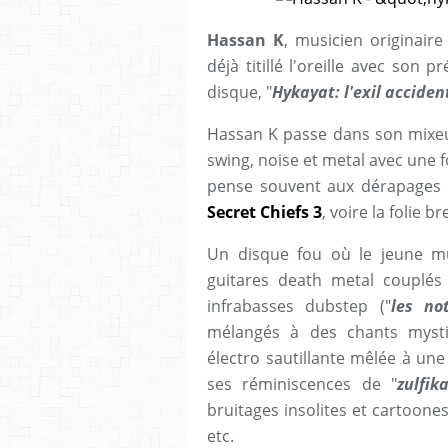
Hassan K
, musicien originair
déjà titillé l'oreille avec son 
disque, "
Hykayat: l'exil acciden
Hassan K passe dans son mixeur
swing, noise et metal avec une f
pense souvent aux dérapages é
Secret Chiefs 3
, voire la folie 
Un disque fou où le jeune mul
guitares death metal couplés
infrabasses dubstep ("
les no
mélangés à des chants mysti
électro sautillante mêlée à une 
ses réminiscences de "
zulfik
bruitages insolites et cartoone
etc.