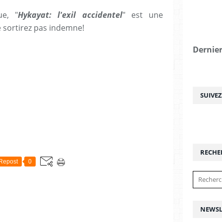
ue, "
Hykayat: l'exil accidentel
" est une
 sortirez pas indemne!
Dernier
SUIVE
RECHE
Repost
0
NEWSL