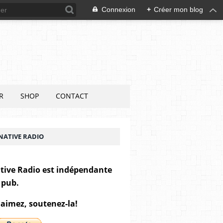
Connexion
+
Créer mon blog
R
SHOP
CONTACT
NATIVE RADIO
tive Radio est indépendante
 pub.
 aimez, soutenez-la!