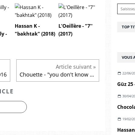
Hassan K -
L'Oeillère - "7''
TOP TI
ly -
"bakhtak" (2018)
(2017)
VOUS A
22/06/2
016
Chouette - "you don't know why you run" (2016)
Güz 25 
ICLE
30/04/2
Chocola
19/02/2
Hassan 