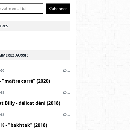
TRES
IMEREZ AUSSI :
020
…
- "maître carré" (2020)
018
…
t Billy - délicat déni (2018)
018
…
K - "bakhtak" (2018)