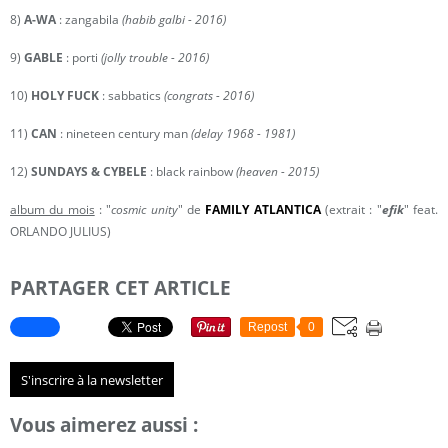
8)
A-WA
: zangabila
(habib galbi - 2016)
9)
GABLE
: porti
(jolly trouble - 2016)
10)
HOLY FUCK
: sabbatics
(congrats - 2016)
11)
CAN
: nineteen century man
(delay 1968 - 1981)
12)
SUNDAYS & CYBELE
: black rainbow
(heaven - 2015)
album du mois
: "
cosmic unity
" de
FAMILY ATLANTICA
(extrait : "
efik
" feat.
ORLANDO JULIUS)
PARTAGER CET ARTICLE
Repost
0
S'inscrire à la newsletter
Vous aimerez aussi :