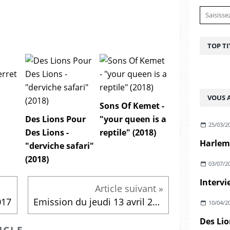
TOP TI
VOUS A
Sons Of Kemet -
Des Lions Pour
"your queen is a
25/03/2
Des Lions -
reptile" (2018)
Harlem 
"derviche safari"
(2018)
03/07/2
Intervi
017
Emission du jeudi 13 avril 2017
10/04/2