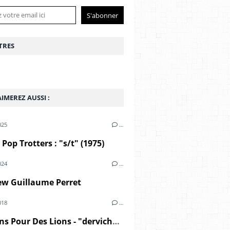
TRES
IMEREZ AUSSI :
025
…
Pop Trotters : "s/t" (1975)
024
…
ew Guillaume Perret
018
…
Des Lions Pour Des Lions - "derviche safari" (2018)