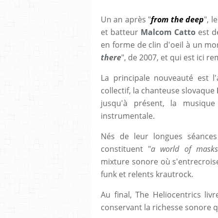
Un an après "
from the deep
", l
et batteur
Malcom Catto
est d
en forme de clin d'oeil à un mo
there
", de 2007, et qui est ici 
La principale nouveauté est l
collectif, la chanteuse slovaque
jusqu'à présent, la musique
instrumentale.
Nés de leur longues séances
constituent "
a world of masks
mixture sonore où s'entrecroisen
funk et relents krautrock.
Au final, The Heliocentrics liv
conservant la richesse sonore q