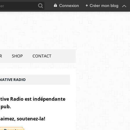
Connexion
+
Créer mon blog
R
SHOP
CONTACT
NATIVE RADIO
tive Radio est indépendante
 pub.
 aimez, soutenez-la!