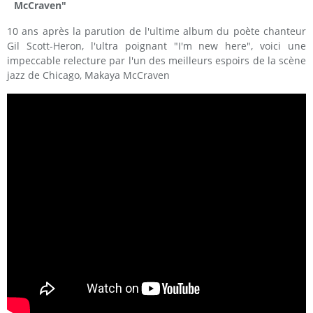
McCraven"
10 ans après la parution de l'ultime album du poète chanteur
Gil Scott-Heron, l'ultra poignant "I'm new here", voici une
impeccable relecture par l'un des meilleurs espoirs de la scène
jazz de Chicago, Makaya McCraven