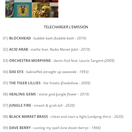
TELECHARGER L'EMISSION
01)
BLOCKHEAD
: bubble bath
(bubble bath - 2019)
02)
ACID ARAB
: staifia feat. Radia Menel
(jdid - 2019)
03)
ORCHESTRA MORPHINE
: damn fool feat. Laurie Sargent
(2009)
04)
DAS EFX
: baknaffek
(straight up sewaside - 1993)
05)
THE TIGER LILLIES
: the freaks
(freakshow - 2009)
06)
HEALING GEMS
: stone god
(jungle flower - 2019)
07)
JUNGLE FIRE
: smash & grab
(s/t - 2020)
08)
BLACK MARKET BRASS
: cheat and start a fight (undying thirst - 2020)
09)
DAVE BERRY
: casting my spell
(one dozen berrys - 1966)