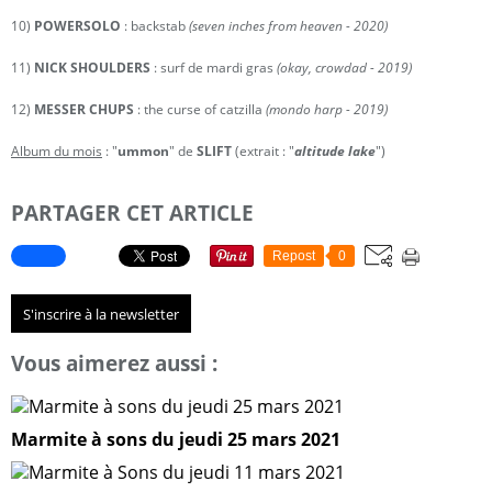
10)
POWERSOLO
: backstab
(seven inches from heaven - 2020)
11)
NICK SHOULDERS
: surf de mardi gras
(okay, crowdad - 2019)
12)
MESSER CHUPS
: the curse of catzilla
(mondo harp - 2019)
Album du mois
: "
ummon
" de
SLIFT
(extrait : "
altitude lake
")
PARTAGER CET ARTICLE
Repost
0
S'inscrire à la newsletter
Vous aimerez aussi :
Marmite à sons du jeudi 25 mars 2021