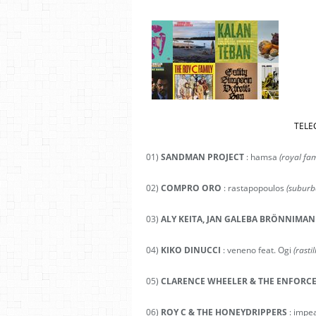
TELE
01)
SANDMAN PROJECT
: hamsa
(royal fam
02)
COMPRO ORO
: rastapopoulos
(suburb
03)
ALY KEITA, JAN GALEBA BRÖNNIMAN
04)
KIKO DINUCCI
: veneno feat. Ogi
(rasti
05)
CLARENCE WHEELER & THE ENFORC
06)
ROY C & THE HONEYDRIPPERS
: impe