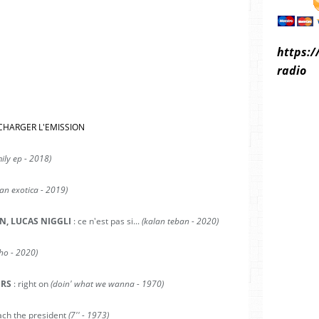
https:/
radio
CHARGER L'EMISSION
ily ep - 2018)
an exotica - 2019)
N, LUCAS NIGGLI
: ce n'est pas si...
(kalan teban - 2020)
lho - 2020)
ERS
: right on
(doin' what we wanna - 1970)
ach the president
(7'' - 1973)