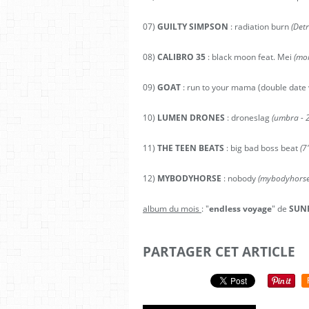
07)
GUILTY SIMPSON
: radiation burn
(Detr
08)
CALIBRO 35
: black moon feat. Mei
(mo
09)
GOAT
: run to your mama (double date 
10)
LUMEN DRONES
: droneslag
(umbra - 
11)
THE TEEN BEATS
: big bad boss beat
(7
12)
MYBODYHORSE
: nobody
(mybodyhorse 
album du mois
: "
endless voyage
" de
SUN
PARTAGER CET ARTICLE