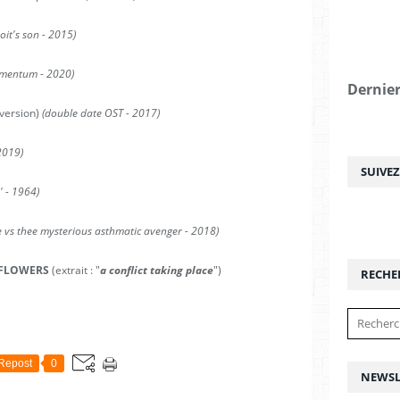
oit's son - 2015)
mentum - 2020)
Dernier
version)
(double date OST - 2017)
2019)
SUIVE
'' - 1964)
vs thee mysterious asthmatic avenger - 2018)
FLOWERS
(extrait : "
a conflict taking place
")
RECHE
Repost
0
NEWSL