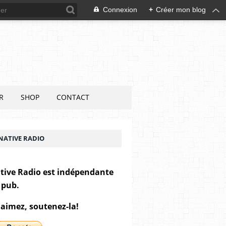
Connexion
+
Créer mon blog
R
SHOP
CONTACT
NATIVE RADIO
tive Radio est indépendante
 pub.
 aimez, soutenez-la!