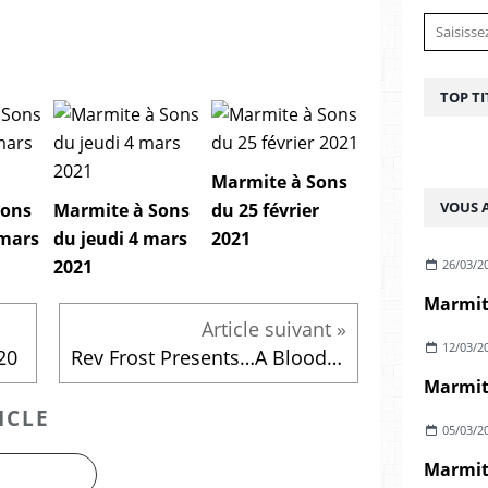
TOP TI
Marmite à Sons
VOUS A
Sons
Marmite à Sons
du 25 février
 mars
du jeudi 4 mars
2021
2021
26/03/2
Marmite
12/03/2
20
Rev Frost Presents…A Bloody Summer Mix !
ICLE
05/03/2
Marmite