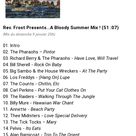
Rev. Frost Presents…A Bloody Summer Mix ! (51 :07)
(Mix du dimanche 9 janvier 20h)
01. Intro
02. The Pharaohs –
Pintor
03. Richard Berry & The Pharaohs -
Have Love, Will Travel
04. Bill Sherell -
Rock On Baby
05. Big Sambo & the House Wreckers -
At The Party
06. Los Freddys -
(Hang On) Lupe
07. The Counts -
Chitlin, Etc
08. Carl Perkins -
Put Your Cat Clothes On
09. The Raiders -
Walking Through The Jungle
10. Billy Mure -
Hawaiian War Chant
11. Annette -
Beach Party
12. Thee Midniters -
Love Special Delivery
13. The Tick Tocks –
Mary
14. Pelvis -
Ito Eats
15. Alan Barnicoat -
Trip To The Orient