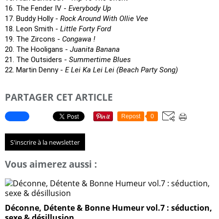
16. The Fender IV -
Everybody Up
17. Buddy Holly -
Rock Around With Ollie Vee
18. Leon Smith -
Little Forty Ford
19. The Zircons -
Congawa !
20. The Hooligans -
Juanita Banana
21. The Outsiders -
Summertime Blues
22. Martin Denny -
E Lei Ka Lei Lei (Beach Party Song)
PARTAGER CET ARTICLE
Repost
0
S'inscrire à la newsletter
Vous aimerez aussi :
Déconne, Détente & Bonne Humeur vol.7 : séduction,
sexe & désillusion