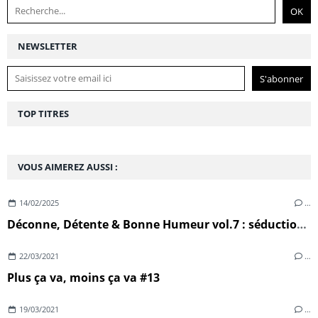
NEWSLETTER
TOP TITRES
VOUS AIMEREZ AUSSI :
14/02/2025
…
Déconne, Détente & Bonne Humeur vol.7 : séduction, sexe & désillusion
22/03/2021
…
Plus ça va, moins ça va #13
19/03/2021
…