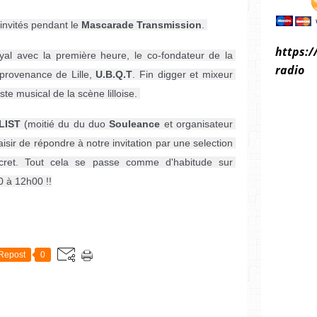
invités pendant le 
Mascarade Transmission
. 
https:/
l avec la première heure, le co-fondateur de la 
radio
provenance de Lille, 
U.B.Q.T
. Fin digger et mixeur 
ste musical de la scène lilloise. 
LIST
 (moitié du du duo 
Souleance
 et organisateur 
laisir de répondre à notre invitation par une selection 
open format dont seul lui a le secret. Tout cela se passe comme d'habitude sur 
0 à 12h00 !!
Repost
0