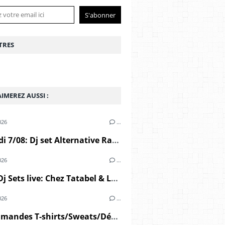
TRES
IMEREZ AUSSI :
026
…
Vendredi 7/08: Dj set Alternative Radio / Messouflin (Ploumoguer)
026
…
Juin: 2 Dj Sets live: Chez Tatabel & Le Café de L'ancre
026
…
Précommandes T-shirts/Sweats/Débardeurs/Casquettes