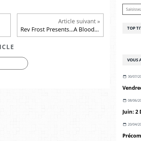
TOP TI
Rev Frost Presents…A Bloody Halloween Mix Part 3!
ICLE
VOUS A
30/07/2
08/06/2
20/04/2