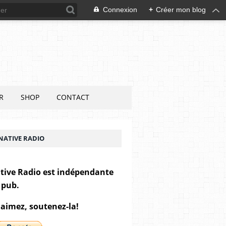
Connexion
+
Créer mon blog
R
SHOP
CONTACT
NATIVE RADIO
tive Radio est indépendante
 pub.
 aimez, soutenez-la!