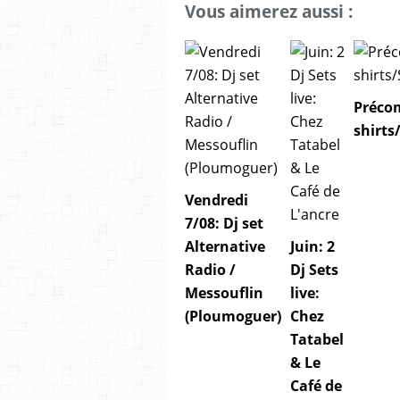
Vous aimerez aussi :
Préco
shirt
Vendredi
7/08: Dj set
Alternative
Juin: 2
Radio /
Dj Sets
Messouflin
live:
(Ploumoguer)
Chez
Tatabel
& Le
Café de