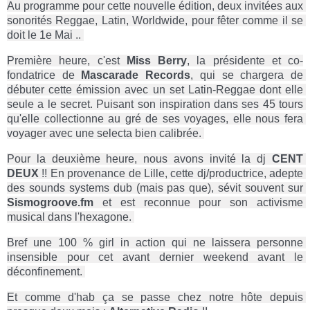
Au programme pour cette nouvelle édition, deux invitées aux 
sonorités Reggae, Latin, Worldwide, pour fêter comme il se 
doit le 1e Mai .. 
Première heure, c'est 
Miss Berry
, la présidente et co-
fondatrice de 
Mascarade Records
, qui se chargera de 
débuter cette émission avec un set Latin-Reggae dont elle 
seule a le secret. Puisant son inspiration dans ses 45 tours 
qu'elle collectionne au gré de ses voyages, elle nous fera 
voyager avec une selecta bien calibrée. 
Pour la deuxième heure, nous avons invité la dj 
CENT 
DEUX
 !! En provenance de Lille, cette dj/productrice, adepte 
des sounds systems dub (mais pas que), sévit souvent sur 
Sismogroove.fm
 et est reconnue pour son activisme 
musical dans l'hexagone. 
Bref une 100 % girl in action qui ne laissera personne 
insensible pour cet avant dernier weekend avant le 
déconfinement. 
Et comme d'hab ça se passe chez notre hôte depuis 