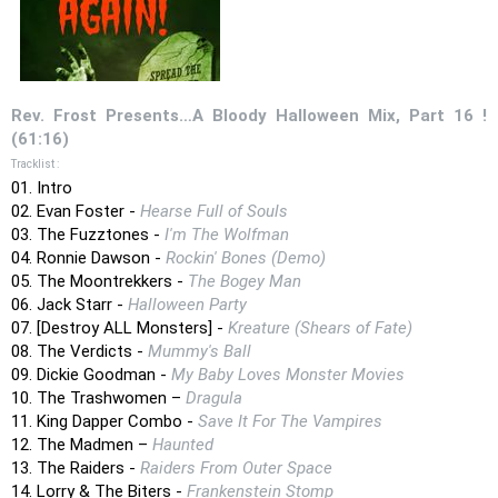
Rev. Frost Presents…A Bloody Halloween Mix, Part 16 !
(61:16)
Tracklist :
01. Intro
02. Evan Foster -
Hearse Full of Souls
03. The Fuzztones -
I'm The Wolfman
04. Ronnie Dawson -
Rockin' Bones (Demo)
05. The Moontrekkers -
The Bogey Man
06. Jack Starr -
Halloween Party
07. [Destroy ALL Monsters] -
Kreature (Shears of Fate)
08. The Verdicts -
Mummy's Ball
09. Dickie Goodman -
My Baby Loves Monster Movies
10. The Trashwomen –
Dragula
11. King Dapper Combo -
Save It For The Vampires
12. The Madmen –
Haunted
13. The Raiders -
Raiders From Outer Space
14. Lorry & The Biters -
Frankenstein Stomp