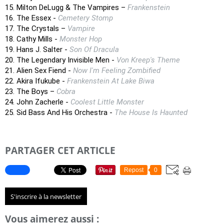
15. Milton DeLugg & The Vampires –
Frankenstein
16. The Essex -
Cemetery Stomp
17. The Crystals –
Vampire
18. Cathy Mills -
Monster Hop
19. Hans J. Salter -
Son Of Dracula
20. The Legendary Invisible Men -
Von Kreep's Theme
21. Alien Sex Fiend -
Now I'm Feeling Zombified
22. Akira Ifukube -
Frankenstein At Lake Biwa
23. The Boys –
Cobra
24. John Zacherle -
Coolest Little Monster
25. Sid Bass And His Orchestra -
The House Is Haunted
PARTAGER CET ARTICLE
Repost
0
S'inscrire à la newsletter
Vous aimerez aussi :