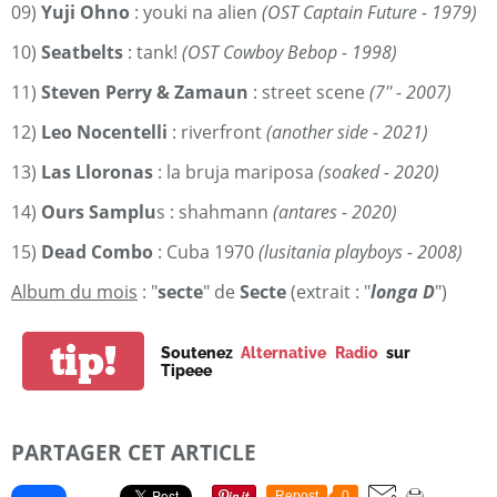
09)
Yuji Ohno
: youki na alien
(OST Captain Future - 1979)
10)
Seatbelts
: tank!
(OST Cowboy Bebop - 1998)
11)
Steven Perry & Zamaun
: street scene
(7'' - 2007)
12)
Leo Nocentelli
: riverfront
(another side - 2021)
13)
Las Lloronas
: la bruja mariposa
(soaked - 2020)
14)
Ours Samplu
s : shahmann
(antares - 2020)
15)
Dead Combo
: Cuba 1970
(lusitania playboys - 2008)
Album du mois
: "
secte
" de
Secte
(extrait : "
longa D
")
tip!
Soutenez
Alternative Radio
sur
Tipeee
PARTAGER CET ARTICLE
Repost
0