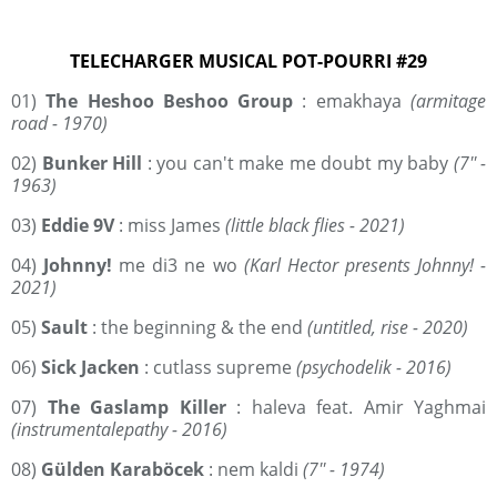
TELECHARGER MUSICAL POT-POURRI #29
01)
The Heshoo Beshoo Group
: emakhaya
(armitage
road - 1970)
02)
Bunker Hill
: you can't make me doubt my baby
(7'' -
1963)
03)
Eddie 9V
: miss James
(little black flies - 2021)
04)
Johnny!
me di3 ne wo
(Karl Hector presents Johnny! -
2021)
05)
Sault
: the beginning & the end
(untitled, rise - 2020)
06)
Sick Jacken
: cutlass supreme
(psychodelik - 2016)
07)
The Gaslamp Killer
: haleva feat. Amir Yaghmai
(instrumentalepathy - 2016)
08)
Gülden Karaböcek
: nem kaldi
(7'' - 1974)