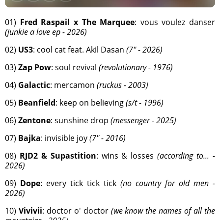
01)
Fred Raspail x The Marquee
: vous voulez danser
(junkie a love ep - 2026)
02)
US3
: cool cat feat. Akil Dasan
(7'' - 2026)
03)
Zap Pow
: soul revival
(revolutionary - 1976)
04)
Galactic
: mercamon
(ruckus - 2003)
05)
Beanfield
: keep on believing
(s/t - 1996)
06)
Zentone
: sunshine drop
(messenger - 2025)
07)
Bajka
: invisible joy
(7'' - 2016)
08)
RJD2 & Supastition
: wins & losses
(according to... -
2026)
09)
Dope
: every tick tick tick
(no country for old men -
2026)
10)
Vivivii
: doctor o' doctor
(we know the names of all the