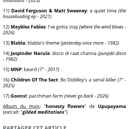
mountains - 2025)
11)
David Ferguson & Matt Sweeney
: a quiet time
(the
housebuiding ep - 2021)
12)
Maybles Fables
: I've gotta stay
(where the wind blows -
2026)
13)
Blabla
: blabla's theme
(yesterday once more - 1982)
14)
Jaspinder Narula
: disco di raat channa
(punjabi disco
- 1982)
15)
MNP
: beard
(7'' - 2017)
16)
Children Of The Sect
: Bo Diddley's a serial killer
(7'' -
2025)
17)
Goons!
: parchman farm
(never go back - 2026)
Album du mois
: "
honesty flowers
" de
Upupayama
(extrait: "
gilded meditations
")
PARTAGER CET ARTICLE