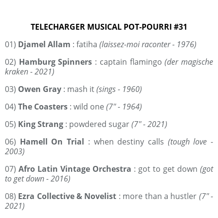
TELECHARGER MUSICAL POT-POURRI #31
01)
Djamel Allam
: fatiha
(laissez-moi raconter - 1976)
02)
Hamburg Spinners
: captain flamingo
(der magische
kraken - 2021)
03)
Owen Gray
: mash it
(sings - 1960)
04)
The Coasters
: wild one
(7'' - 1964)
05)
King Strang
: powdered sugar
(7'' - 2021)
06)
Hamell On Trial
: when destiny calls
(tough love -
2003)
07)
Afro Latin Vintage Orchestra
: got to get down
(got
to get down - 2016)
08)
Ezra Collective & Novelist
: more than a hustler
(7'' -
2021)