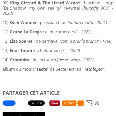
09)
King Gizzard & The Lizard Wizard
: black hot soup
(Dj Shadow "my own reality" re-write)
(butterfly 3001 -
2022)
10)
Sven Wunder
: prussian blue
(natura morta - 2021)
11)
Grupo La Droga
: el maromero
(s/t - 2022)
12)
Elza Soares
: no carnaval
(com a branla branca - 1966)
13)
Emir Tatane
: chelouman
(7'' - 2020)
14)
Grombira
: desert warp
(desert warp - 2022)
album du mois
: "
secte
" de Secte (extrait : "
ethiopia
")
PARTAGER CET ARTICLE
Repost
0