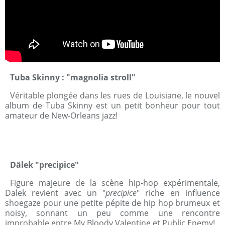
Tuba Skinny : "magnolia stroll"
Véritable plongée dans les rues de Louisiane, le nouvel
album de Tuba Skinny est un petit bonheur pour tout
amateur de New-Orleans jazz!
Dälek "precipice"
Figure majeure de la scène hip-hop expérimentale,
Dalek revient avec un "
precipice
" riche en influence
shoegaze pour une petite pépite de hip hop brumeux et
noisy, sonnant un peu comme une rencontre
improbable entre My Bloody Valentine et Public Enemy!