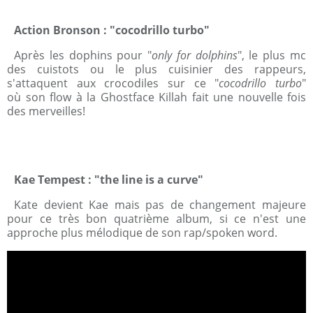
Action Bronson : "cocodrillo turbo"
Après les dophins pour "
only for dolphins
", le plus mc
des cuistots ou le plus cuisinier des rappeurs,
s'attaquent aux crocodiles sur ce "
cocodrillo turbo
"
où son flow à la Ghostface Killah fait une nouvelle fois
des merveilles!
Kae Tempest : "the line is a curve"
Kate devient Kae mais pas de changement majeure
pour ce très bon quatrième album, si ce n'est une
approche plus mélodique de son rap/spoken word.