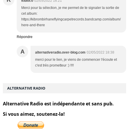
kidloco
02/05/2022 16:21
Merci pour ta sélection, je me permet de te signaler la sortie de
cet album:
https://kibrombirhaneflyingcarpetrecords.bandcamp.com/album/
here-and-there
Répondre
A
alternativeradio.over-blog.com
02/05/2022 18:38
merci pour le lien, je viens de commencer l'écoute et
c'est très prometteur :) !!!!
ALTERNATIVE RADIO
Alternative Radio est indépendante et sans pub.
Si vous aimez, soutenez-la!