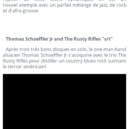
nouvel exemple avec un parfait mélange de jazz, de rock
et d'afro-groove.
Thomas Schoeffler Jr and The Rusty Rifles "s/t"
Après trois très bons disques en solo, le one-man-band
alsacien Thomas Schoeffler Jr s'acoquine avec le trio The
Rusty Rifles pour distiller un country blues rock suintant
le terroir américain!