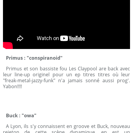
Primus : "conspiranoid"
Primus et son bassiste fou Les Claypool are back avec
leur line-up originel pour un ep titres titres où leur
"freak-metal-jazzy-funk" n'a jamais sonné aussi prog'.
Yabon!!!!
Buck : "owa"
A Lyon, ils s'y connaissent en groove et Buck, nouveau
rejeton de cette scène dynamique, en est un