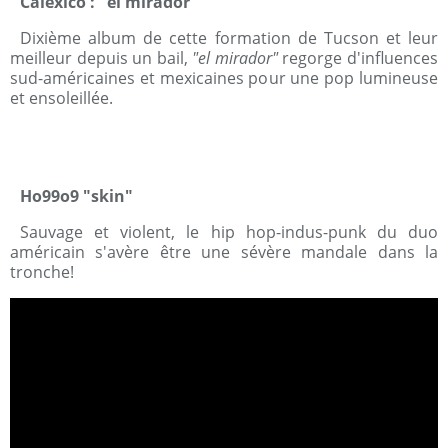
Calexico : "el mirador"
Dixième album de cette formation de Tucson et leur
meilleur depuis un bail,
"el mirador"
regorge d'influences
sud-américaines et mexicaines pour une pop lumineuse
et ensoleillée.
Ho99o9 "skin"
Sauvage et violent, le hip hop-indus-punk du duo
américain s'avère être une sévère mandale dans la
tronche!