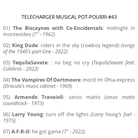
TELECHARGER MUSICAL POT-POURRI #43
01)
The Biscaynes with Co-Encidentals
: midnight in
montevideo
(7'' - 1962)
02)
King Dude
: riders in the sky (cowboy legend)
(songs
of the 1940's part One - 2022)
03)
TequilaSavate
: : no beg no cry
(TequilaSavate feat.
Culebras - 2022)
04)
The Vampires Of Dartmoore
: mord im Ohia-express
(Dracula's music cabinet - 1969)
05)
Armando Travaioli
: sesso matto
(sesso matto
soundtrack - 1973)
06)
Larry Young
: turn off the lights
(Larry Young's fuel -
1975)
07)
A-F-R-O
: he got game
(7'' - 2022)