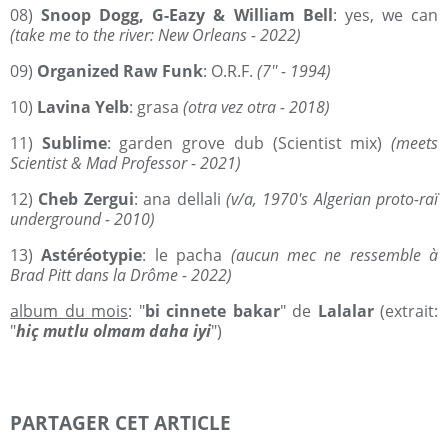
08)
Snoop Dogg, G-Eazy & William Bell
: yes, we can
(take me to the river: New Orleans - 2022)
09)
Organized Raw Funk
: O.R.F.
(7'' - 1994)
10)
Lavina Yelb
: grasa
(otra vez otra - 2018)
11)
Sublime
: garden grove dub (Scientist mix)
(meets
Scientist & Mad Professor - 2021)
12)
Cheb Zergui
: ana dellali
(v/a, 1970's Algerian proto-raï
underground - 2010)
13)
Astéréotypie
: le pacha
(aucun mec ne ressemble à
Brad Pitt dans la Drôme - 2022)
album du mois
: "
bi cinnete bakar
" de
Lalalar
(extrait:
"
hiç mutlu olmam daha iyi
")
PARTAGER CET ARTICLE