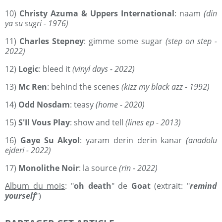
10)
Christy Azuma & Uppers International
: naam
(din
ya su sugri - 1976)
11)
Charles Stepney
: gimme some sugar
(step on step -
2022)
12)
Logic
: bleed it
(vinyl days - 2022)
13)
Mc Ren
: behind the scenes
(kizz my black azz - 1992)
14)
Odd Nosdam
: teasy
(home - 2020)
15)
S'Il Vous Play
: show and tell
(lines ep - 2013)
16)
Gaye Su Akyol
: yaram derin derin kanar
(anadolu
ejderi - 2022)
17)
Monolithe Noir
: la source
(rin - 2022)
Album du mois
: "
oh death
" de
Goat
(extrait: "
remind
yourself
")