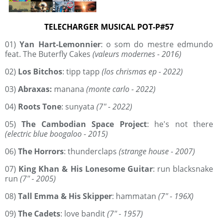
TELECHARGER MUSICAL POT-P#57
01)
Yan Hart-Lemonnier
: o som do mestre edmundo
feat. The Buterfly Cakes
(valeurs modernes - 2016)
02)
Los Bitchos
: tipp tapp
(los chrismas ep - 2022)
03)
Abraxas:
manana
(monte carlo - 2022)
04)
Roots Tone
: sunyata
(7'' - 2022)
05)
The Cambodian Space Project
: he's not there
(electric blue boogaloo - 2015)
06)
The Horrors
: thunderclaps
(strange house - 2007)
07)
King Khan & His Lonesome Guitar
: run blacksnake
run
(7'' - 2005)
08)
Tall Emma & His Skipper
: hammatan
(7'' - 196X)
09)
The Cadets
: love bandit
(7'' - 1957)