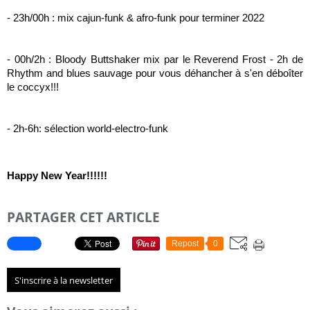
- 23h/00h : mix cajun-funk & afro-funk pour terminer 2022
- 00h/2h : Bloody Buttshaker mix par le Reverend Frost - 2h de 
Rhythm and blues sauvage pour vous déhancher à s'en déboîter 
le coccyx!!!
- 2h-6h: sélection world-electro-funk
Happy New Year!!!!!!
PARTAGER CET ARTICLE
Repost
0
S'inscrire à la newsletter