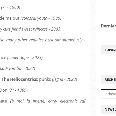
(7'' - 1960)
ude me out
(colossal youth - 1980)
Dernier
 cute fiend sweet princess - 2003)
(so many other realities exist simultaneously -
SUIVE
face
(super dope - 2023)
(kadi yombo - 2022)
 The Heliocentrics
: punks
(legna - 2023)
RECHE
 Don
(7'' - 1969)
 mate
(à moi la liberté, early electronic raï
NEWSL