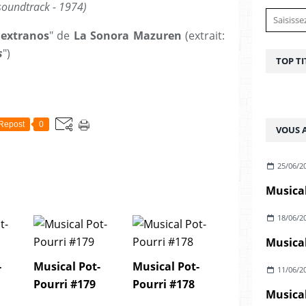
soundtrack - 1974)
 extranos
" de
La Sonora Mazuren
(extrait:
s
")
TOP TI
Repost
0
VOUS A
25/06/2
Musical
18/06/2
Musical
-
Musical Pot-
Musical Pot-
11/06/2
Pourri #179
Pourri #178
Musical