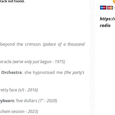
https:/
radio
 beyond the crimson
(palace of a thousand
miracle
(we've only just begun - 1975)
 Orchestra
: she hypnotised me
(the party's
retty face
(s/t - 2016)
eybears
: five dollars
(7'' - 2020)
t cham session - 2023)