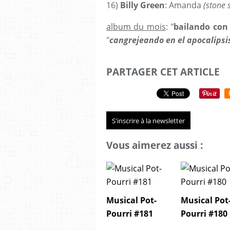
16)
Billy Green
: Amanda
(stone 
album du mois
: "
bailando con
"
cangrejeando en el apocalipsi
PARTAGER CET ARTICLE
S'inscrire à la newsletter
Vous aimerez aussi :
Musical Pot-
Musical Pot
Pourri #181
Pourri #180