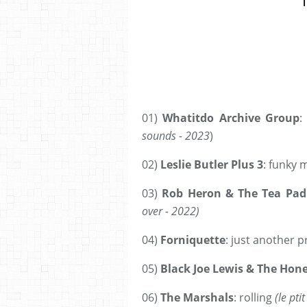
01)
Whatitdo Archive Group
:
sounds - 2023
)
02)
Leslie Butler Plus 3
: funky 
03)
Rob Heron & The Tea Pad
over - 2022)
04)
Forniquette
: just another p
05)
Black Joe Lewis & The Hon
06)
The Marshals
: rolling
(le pti