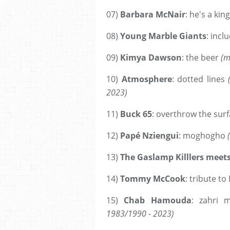
07)
Barbara McNair
: he's a king
08)
Young Marble Giants
: incl
09)
Kimya Dawson
: the beer
(my
10)
Atmosphere
: dotted lines
2023)
11)
Buck 65
: overthrow the sur
12)
Papé Nziengui
: moghogho
13)
The Gaslamp Killlers meets
14)
Tommy McCook
: tribute to
15)
Chab Hamouda
: zahri
1983/1990 - 2023)