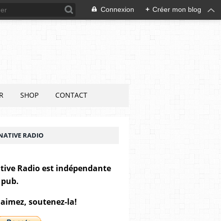
Connexion
+
Créer mon blog
R
SHOP
CONTACT
NATIVE RADIO
tive Radio est indépendante
 pub.
 aimez, soutenez-la!