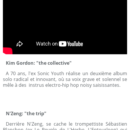
Kim Gordon: "the collective"
A 70 ans, l'ex Sonic Youth réalise un deuxième album
solo radical et innovant, où sa voix grave et solennel se
mêle à des instrus electro-hip hop noisy saisissantes.
N'Zeng: "the trip"
Derrière N'Zeng, se cache le trompettiste Sébastien
Blanchon (ex Le Peuple de L'Herbe, L'Entourloop) qui