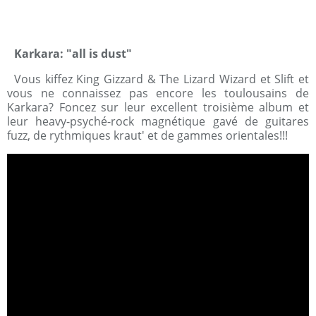
Karkara: "all is dust"
Vous kiffez King Gizzard & The Lizard Wizard et Slift et
vous ne connaissez pas encore les toulousains de
Karkara? Foncez sur leur excellent troisième album et
leur heavy-psyché-rock magnétique gavé de guitares
fuzz, de rythmiques kraut' et de gammes orientales!!!