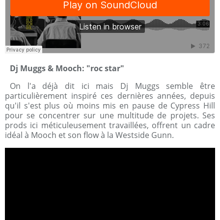
Dj Muggs & Mooch: "roc star"
On l'a déjà dit ici mais Dj Muggs semble être
particulièrement inspiré ces dernières années, depuis
qu'il s'est plus où moins mis en pause de Cypress Hill
pour se concentrer sur une multitude de projets. Ses
prods ici méticuleusement travaillées, offrent un cadre
idéal à Mooch et son flow à la Westside Gunn.