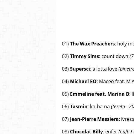
01)
The Wax Preachers
: holy m
02)
Timmy Sims
: count down
(7
03)
Supersci
: a lotta love
(pinetr
04)
Michael EO
: Maceo feat. M.A
05)
Emmeline feat. Marina B
: 
06)
Tasmin
: ko-ba-na
(tezeta - 2
07)
Jean-Pierre Massiera
: ivre
08)
Chocolat Billy
: enfer
(oufti !