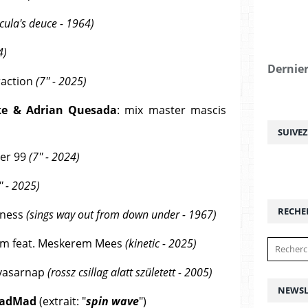
cula's deuce - 1964)
4)
Dernier
traction
(7'' - 2025)
ike & Adrian Quesada
: mix master mascis
SUIVE
er 99
(7'' - 2024)
'' - 2025)
RECHE
iness
(sings way out from down under - 1967)
em feat. Meskerem Mees
(kinetic - 2025)
 vasarnap
(rossz csillag alatt született - 2005)
NEWSL
adMad
(extrait: "
spin wave
")