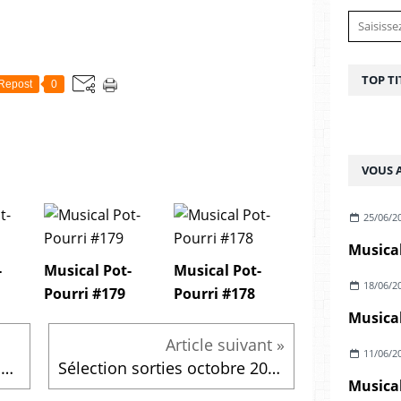
TOP TI
Repost
0
VOUS A
25/06/2
Musical
-
Musical Pot-
Musical Pot-
18/06/2
Pourri #179
Pourri #178
Musical
11/06/2
El-P - Weareallgoingtoburninhellmegamixx2 (2008)
Sélection sorties octobre 2025
Musical