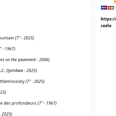
https:/
radio
ountain
(7'' - 2025)
'' - 1967)
ees on the pavement - 2006)
.C.
(tjembwa - 2025)
littlemisssixty
(7'' - 2025)
025)
sse des profondeurs
(7'' - 1967)
 - 2025)