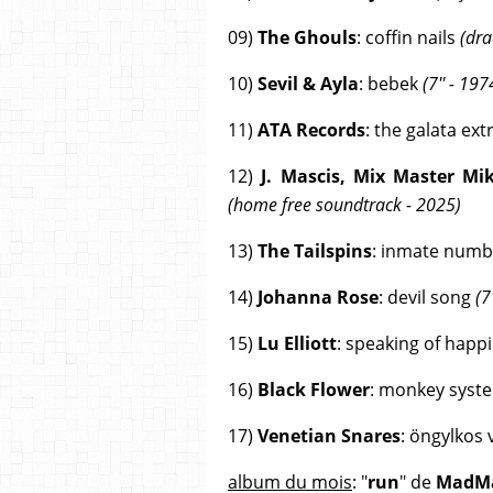
09)
The Ghouls
: coffin nails
(dra
10)
Sevil & Ayla
: bebek
(7'' - 197
11)
ATA Records
: the galata ex
12)
J. Mascis, Mix Master M
(home free soundtrack - 2025)
13)
The Tailspins
: inmate numb
14)
Johanna Rose
: devil song
(7
15)
Lu Elliott
: speaking of happ
16)
Black Flower
: monkey syst
17)
Venetian Snares
: öngylkos
album du mois
: "
run
" de
MadM