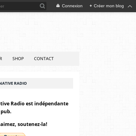
Connexion
+
Créer mon blog
R
SHOP
CONTACT
NATIVE RADIO
tive Radio est indépendante
 pub.
 aimez, soutenez-la!