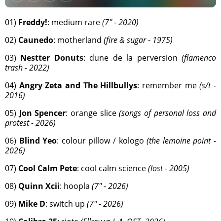
01)
Freddy!
: medium rare
(7'' - 2020)
02)
Caunedo
: motherland
(fire & sugar - 1975)
03)
Nestter Donuts
: dune de la perversion
(flamenco
trash - 2022)
04)
Angry Zeta and The Hillbullys
: remember me
(s/t -
2016)
05)
Jon Spencer
: orange slice
(songs of personal loss and
protest - 2026)
06)
Blind Yeo
: colour pillow / kologo
(the lemoine point -
2026)
07)
Cool Calm Pete
: cool calm science
(lost - 2005)
08)
Quinn Xcii
: hoopla
(7'' - 2026)
09)
Mike D
: switch up
(7'' - 2026)