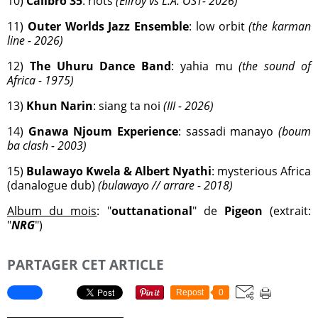
10)
Calibro 35
: riots
(Ellroy vs L.A. OST- 2026)
11)
Outer Worlds Jazz Ensemble
: low orbit
(the karman
line - 2026)
12)
The Uhuru Dance Band
: yahia mu
(the sound of
Africa - 1975)
13)
Khun Narin
: siang ta noi
(III - 2026)
14)
Gnawa Njoum Experience
: sassadi manayo
(boum
ba clash - 2003)
15)
Bulawayo Kwela & Albert Nyathi
: mysterious Africa
(danalogue dub)
(bulawayo // arrare - 2018)
Album du mois
: "
outtanational
" de
Pigeon
(extrait:
"
NRG
")
PARTAGER CET ARTICLE
Repost
0