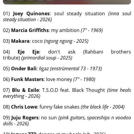
01)
Joey Quinones
: soul steady situation
(inna soul
steady situation - 2026)
02)
Marcia Griffiths
: my ambition
(7'' - 1969)
03)
Makara
: coco
(ngong ngong - 2025)
04)
Eje Eje
: don't ask (Rahbani brothers
tribute)
(primordial soup - 2025)
05)
Onder Bali
: ilgaz
(enstrümental 73 - 1973)
06)
Funk Masters
: love money
(7'' - 1980)
07)
Blu & Exile
: T.S.O.D feat. Black Thought
(time heals
everything - 2026)
08)
Chris Lowe
: funny fake snakes
(the black life - 2004)
09)
Juju Rogers
: no sun
(pink guitars, spaceships n voodoo
dolls - 2026)