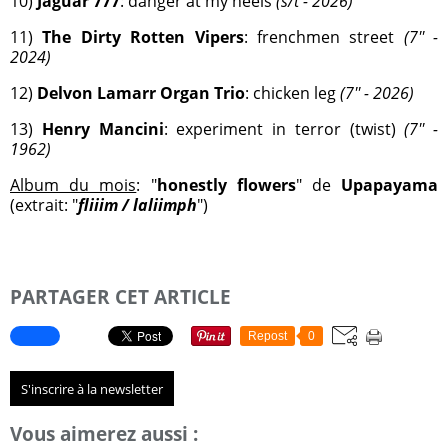
10)
Jaguar 777
: danger at my heels
(s/t - 2026)
11)
The Dirty Rotten Vipers
: frenchmen street
(7'' -
2024)
12)
Delvon Lamarr Organ Trio
: chicken leg
(7'' - 2026)
13)
Henry Mancini
: experiment in terror (twist)
(7'' -
1962)
Album du mois
: "
honestly flowers
" de
Upapayama
(extrait: "
fliiim / laliimph
")
PARTAGER CET ARTICLE
Repost
0
S'inscrire à la newsletter
Vous aimerez aussi :