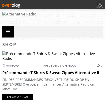
MENU
SHOP
07/04/2024
PUBLIÉ DEPUIS OVERBLOG
…
Précommande T-Shirts & Sweat Zippés Alternative Radio
FIN DES PRECOMMANDES (RE)OUVERTURE DU SHOP EN
SEPTEMBRE! Oyé oyé, afin de financer Alternative Radio on
lance une...
EN SAVOIR PLUS